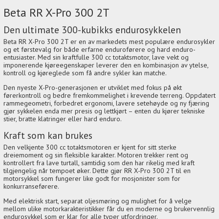
Beta RR X-Pro 300 2T
Den ultimate 300-kubikks endurosykkelen
Beta RR X-Pro 300 2T er en av markedets mest populære endurosykler
og et førstevalg for både erfarne enduroførere og hard enduro-
entusiaster. Med sin kraftfulle 300 cc totaktsmotor, lave vekt og
imponerende kjøreegenskaper leverer den en kombinasjon av ytelse,
kontroll og kjøreglede som få andre sykler kan matche.
Den nyeste X-Pro-generasjonen er utviklet med fokus på økt
førerkontroll og bedre fremkommelighet i krevende terreng. Oppdatert
rammegeometri, forbedret ergonomi, lavere setehøyde og ny fjæring
gjør sykkelen enda mer presis og lettkjørt – enten du kjører tekniske
stier, bratte klatringer eller hard enduro.
Kraft som kan brukes
Den velkjente 300 cc totaktsmotoren er kjent for sitt sterke
dreiemoment og sin fleksible karakter. Motoren trekker rent og
kontrollert fra lave turtall, samtidig som den har rikelig med kraft
tilgjengelig når tempoet øker. Dette gjør RR X-Pro 300 2T til en
motorsykkel som fungerer like godt for mosjonister som for
konkurranseførere.
Med elektrisk start, separat oljesmøring og mulighet for å velge
mellom ulike motorkarakteristikker får du en moderne og brukervennlig
endurosykkel som er klar for alle typer utfordringer.