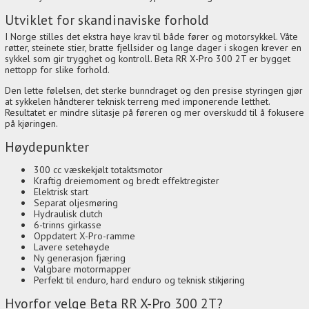
Utviklet for skandinaviske forhold
I Norge stilles det ekstra høye krav til både fører og motorsykkel. Våte
røtter, steinete stier, bratte fjellsider og lange dager i skogen krever en
sykkel som gir trygghet og kontroll. Beta RR X-Pro 300 2T er bygget
nettopp for slike forhold.
Den lette følelsen, det sterke bunndraget og den presise styringen gjør
at sykkelen håndterer teknisk terreng med imponerende letthet.
Resultatet er mindre slitasje på føreren og mer overskudd til å fokusere
på kjøringen.
Høydepunkter
300 cc væskekjølt totaktsmotor
Kraftig dreiemoment og bredt effektregister
Elektrisk start
Separat oljesmøring
Hydraulisk clutch
6-trinns girkasse
Oppdatert X-Pro-ramme
Lavere setehøyde
Ny generasjon fjæring
Valgbare motormapper
Perfekt til enduro, hard enduro og teknisk stikjøring
Hvorfor velge Beta RR X-Pro 300 2T?