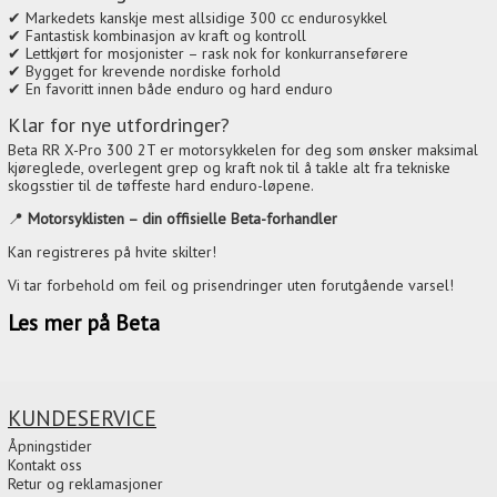
✔ Markedets kanskje mest allsidige 300 cc endurosykkel
✔ Fantastisk kombinasjon av kraft og kontroll
✔ Lettkjørt for mosjonister – rask nok for konkurranseførere
✔ Bygget for krevende nordiske forhold
✔ En favoritt innen både enduro og hard enduro
Klar for nye utfordringer?
Beta RR X-Pro 300 2T er motorsykkelen for deg som ønsker maksimal
kjøreglede, overlegent grep og kraft nok til å takle alt fra tekniske
skogsstier til de tøffeste hard enduro-løpene.
📍
Motorsyklisten – din offisielle Beta-forhandler
Kan registreres på hvite skilter!
Vi tar forbehold om feil og prisendringer uten forutgående varsel!
Les mer på Beta
KUNDESERVICE
Åpningstider
Kontakt oss
Retur og reklamasjoner