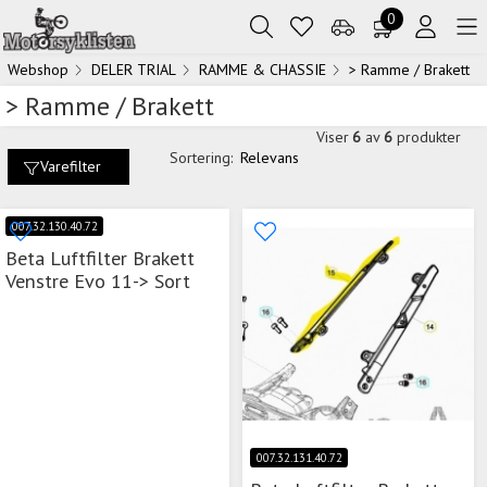
0
Webshop
DELER TRIAL
RAMME & CHASSIE
> Ramme / Brakett
> Ramme / Brakett
Viser
6
av
6
produkter
Sortering:
Relevans
Varefilter
007.32.130.40.72
Beta Luftfilter Brakett
Venstre Evo 11-> Sort
007.32.131.40.72