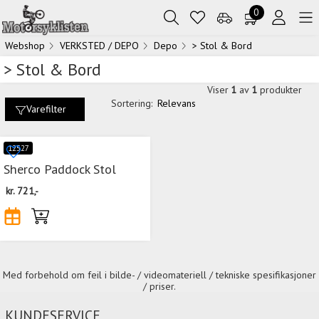
0
Webshop
VERKSTED / DEPO
Depo
> Stol & Bord
> Stol & Bord
Viser
1
av
1
produkter
Sortering:
Relevans
Varefilter
12527
Sherco Paddock Stol
kr.
721,-
Med forbehold om feil i bilde- / videomateriell / tekniske spesifikasjoner
/ priser.
KUNDESERVICE