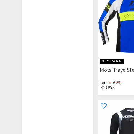
MT2117A MAL
Mots Trøye Ste
Før
kr.
699,-
kr.
399,-