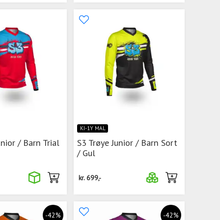
KI-1Y MAL
nior / Barn Trial
S3 Trøye Junior / Barn Sort
/ Gul
kr.
699,-
-42%
-42%