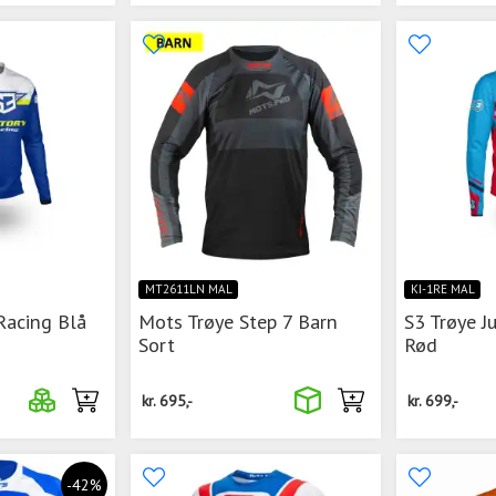
MT2611LN MAL
KI-1RE MAL
Racing Blå
Mots Trøye Step 7 Barn
S3 Trøye Ju
Sort
Rød
kr.
695,-
kr.
699,-
-42%