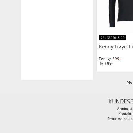
221-3302015-09
Kenny Trøye Tr
Før
kr.
599,-
kr.
399,-
Med
KUNDESE
Åpningst
Kontakt 
Retur og rekl