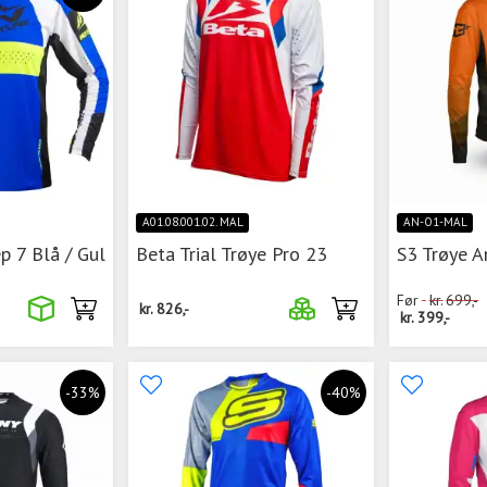
A01.08.001.02. MAL
AN-O1-MAL
p 7 Blå / Gul
Beta Trial Trøye Pro 23
S3 Trøye A
Før
kr.
699,-
kr.
826,-
kr.
399,-
-33%
-40%