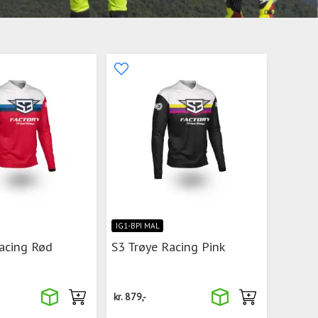
IG1-BPI MAL
acing Rød
S3 Trøye Racing Pink
kr.
879,-