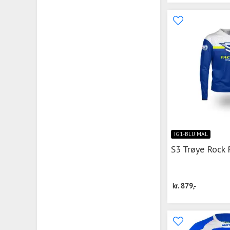
IG1-BLU MAL
S3 Trøye Rock 
kr.
879,-