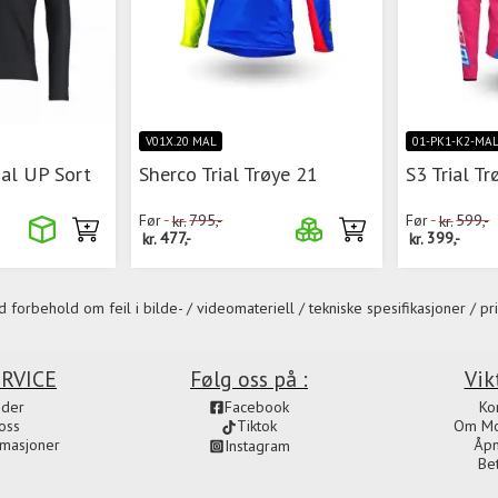
V01X.20 MAL
01-PK1-K2-MA
ial UP Sort
Sherco Trial Trøye 21
S3 Trial T
Før
kr.
795,-
Før
kr.
599,-
kr.
477,-
kr.
399,-
 forbehold om feil i bilde- / videomateriell / tekniske spesifikasjoner / pri
RVICE
Følg oss på :
Vik
ider
Facebook
Ko
oss
Om Mot
Tiktok
amasjoner
Åpn
Instagram
Be