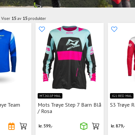
Viser
15
av
15
produkter
MT2611P MAL
IG1-RED MAL
røye Team
Mots Trøye Step 7 Barn Blå
S3 Trøye R
/ Rosa
kr.
599,-
kr.
879,-