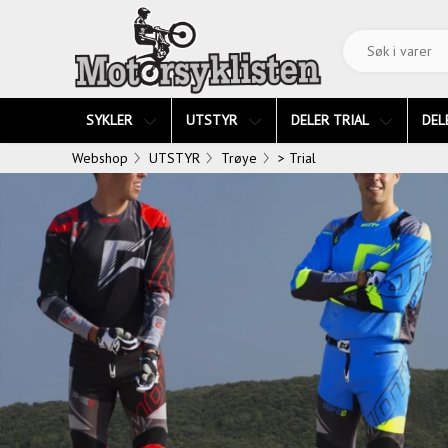
SYKLER
UTSTYR
DELER TRIAL
DEL
Webshop
UTSTYR
Trøye
> Trial