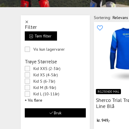
Sortering:
Relevans
Filter
Tøm filter
Vis kun lagervarer
Trøye Størrelse
Kid XXS (2-3år)
Kid XS (4-5år)
Kid S (6-7år)
Kid M (8-9år)
RG250600 MAL
Kid L (10-11år)
Sherco Trial T
+ Vis flere
Line Blå
Bruk
kr.
949,-