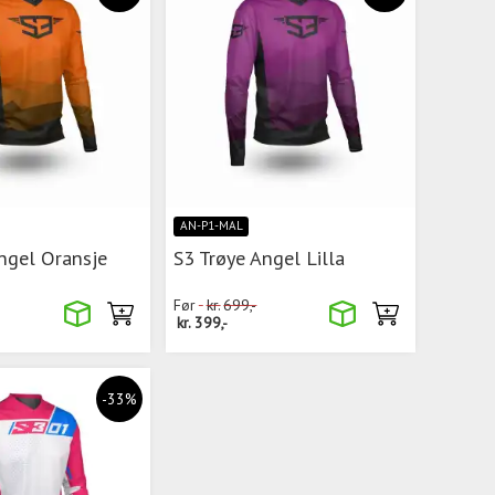
AN-P1-MAL
ngel Oransje
S3 Trøye Angel Lilla
Før
kr.
699,-
kr.
399,-
-33%