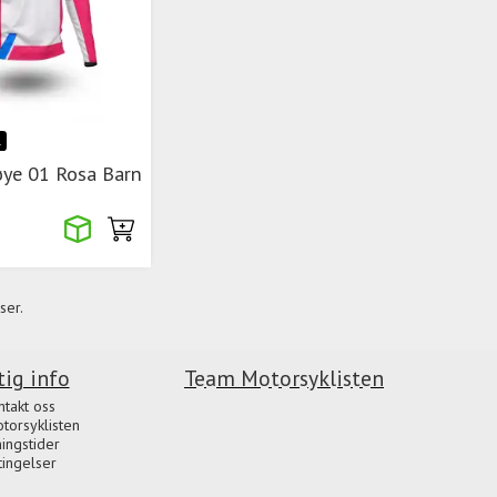
L
røye 01 Rosa Barn
ser.
tig info
Team Motorsyklisten
ntakt oss
orsyklisten
ingstider
tingelser