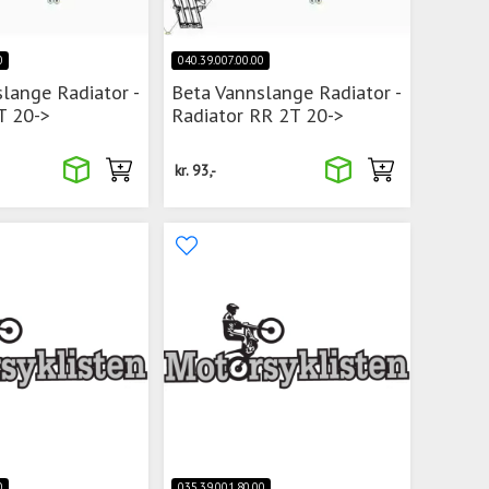
0
040.39.007.00.00
lange Radiator -
Beta Vannslange Radiator -
T 20->
Radiator RR 2T 20->
kr.
93,-
0
035.39.001.80.00