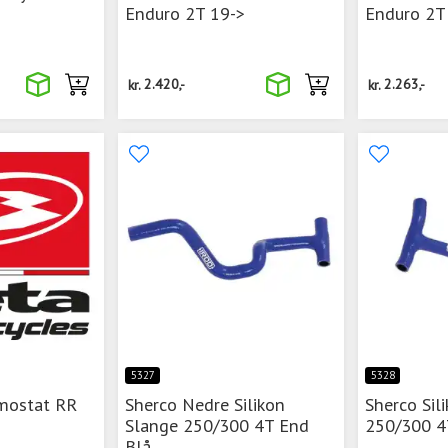
>
Enduro 2T 19->
Enduro 2T
kr.
2.420,-
kr.
2.263,-
5327
5328
rmostat RR
Sherco Nedre Silikon
Sherco Sil
Slange 250/300 4T End
250/300 4
Blå