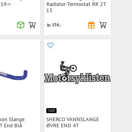
 19->
Radiator-Termostat RR 2T
13
kr.
136,-
3100
ikon Slange
SHERCO VANNSLANGE
T End Blå
ØVRE END 4T