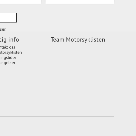
ser.
tig info
Team Motorsyklisten
ntakt oss
orsyklisten
ingstider
tingelser