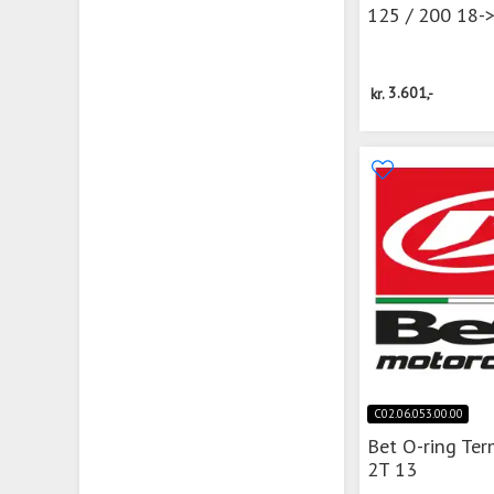
125 / 200 18-
kr.
3.601,-
C02.06.053.00.00
Bet O-ring Te
2T 13