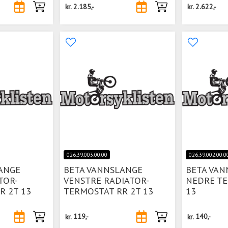
kr.
2.185,-
kr.
2.622,-
026.39.003.00.00
026.39.002.00.0
ANGE
BETA VANNSLANGE
BETA VAN
TOR-
VENSTRE RADIATOR-
NEDRE TE
R 2T 13
TERMOSTAT RR 2T 13
13
kr.
119,-
kr.
140,-