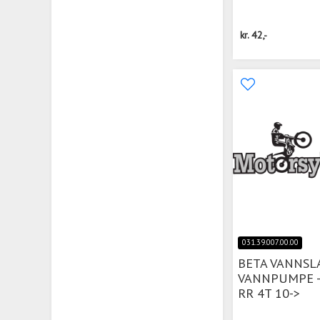
kr.
42,-
031.39.007.00.00
BETA VANNSL
VANNPUMPE -
RR 4T 10->