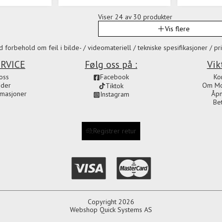
Viser
24
av 30 produkter
Vis flere
 forbehold om feil i bilde- / videomateriell / tekniske spesifikasjoner / pri
RVICE
Følg oss på :
Vik
oss
Facebook
Ko
ider
Om Mot
Tiktok
amasjoner
Åpn
Instagram
Be
Registrer retur
Copyright 2026
Webshop
Quick Systems AS