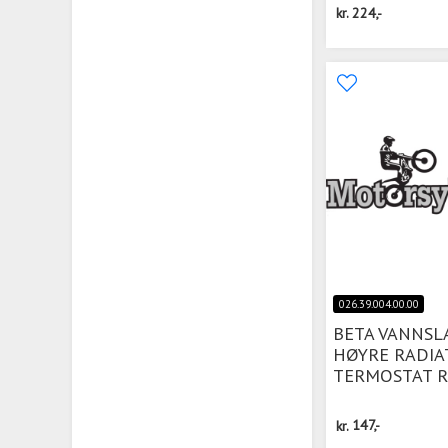
kr.
224,-
026.39.004.00.00
BETA VANNSL
HØYRE RADIA
TERMOSTAT R
kr.
147,-