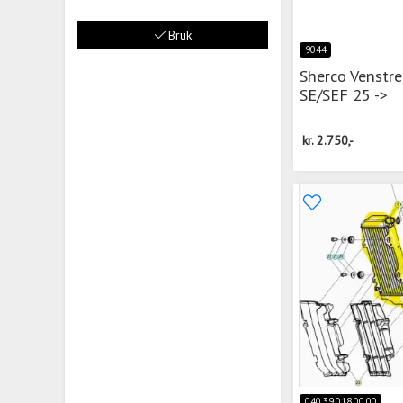
Bruk
9044
Sherco Venstre
SE/SEF 25 ->
kr.
2.750,-
040.39.018.00.00