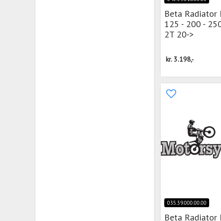
Beta Radiator
125 - 200 - 25
2T 20->
kr.
3.198,-
035.39.000.00.00
Beta Radiator