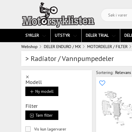
SYKLER
UTSTYR
DELER TRIAL
DEL
Webshop
DELER ENDURO / MX
MOTORDELER / FILTER
> Radiator / Vannpumpedeler
Sortering:
Relevans
Modell
Ny modell
Filter
Tøm filter
Vis kun lagervarer