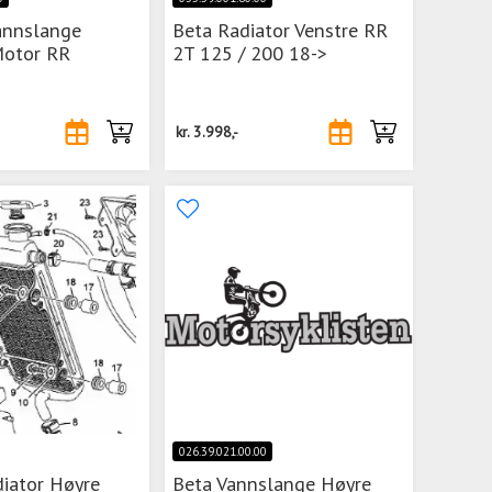
annslange
Beta Radiator Venstre RR
Motor RR
2T 125 / 200 18->
kr.
3.998,-
026.39.021.00.00
iator Høyre
Beta Vannslange Høyre