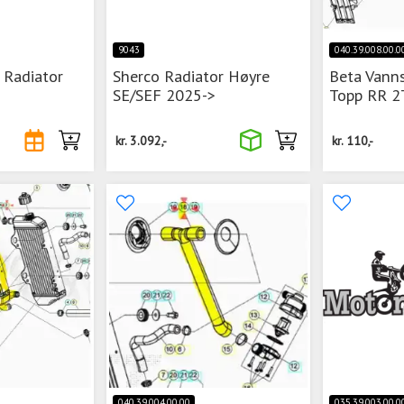
9043
040.39.008.00.0
 Radiator
Sherco Radiator Høyre
Beta Vanns
SE/SEF 2025->
Topp RR 2
kr.
3.092,-
kr.
110,-
040.39.004.00.00
035.39.003.00.0