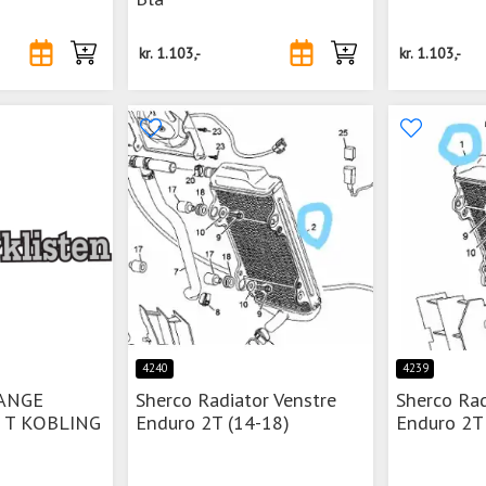
kr.
1.103,-
kr.
1.103,-
4240
4239
ANGE
Sherco Radiator Venstre
Sherco Rad
 T KOBLING
Enduro 2T (14-18)
Enduro 2T