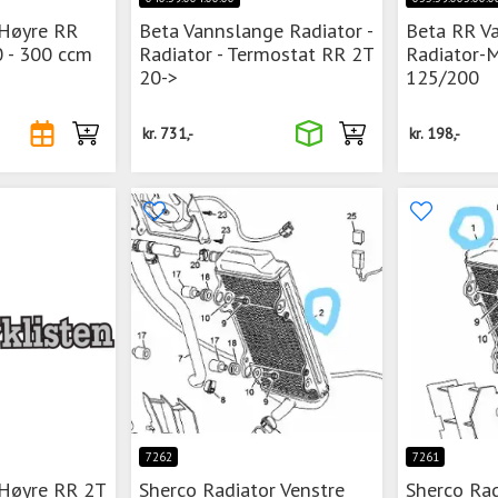
 Høyre RR
Beta Vannslange Radiator -
Beta RR V
0 - 300 ccm
Radiator - Termostat RR 2T
Radiator-
20->
125/200
kr.
731,-
kr.
198,-
7262
7261
 Høyre RR 2T
Sherco Radiator Venstre
Sherco Rad