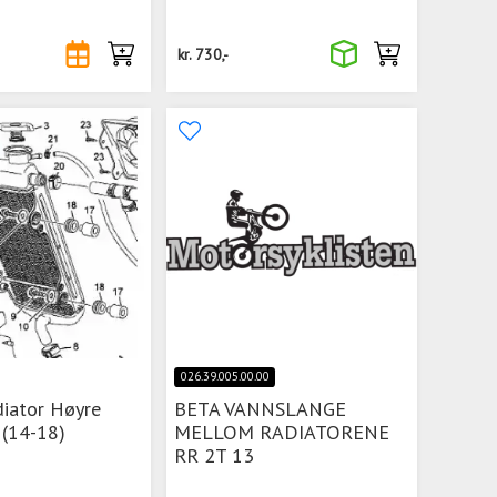
kr.
730,-
026.39.005.00.00
iator Høyre
BETA VANNSLANGE
 (14-18)
MELLOM RADIATORENE
RR 2T 13