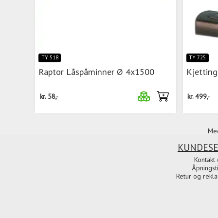
TY 518
TY 725
Raptor Låspåminner Ø 4x1500
Kjettin
kr.
58,-
kr.
499,-
Med
KUNDESE
Kontakt 
Åpningst
Retur og rekl