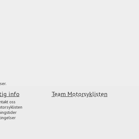
ser.
tig info
Team Motorsyklisten
ntakt oss
orsyklisten
ingstider
tingelser