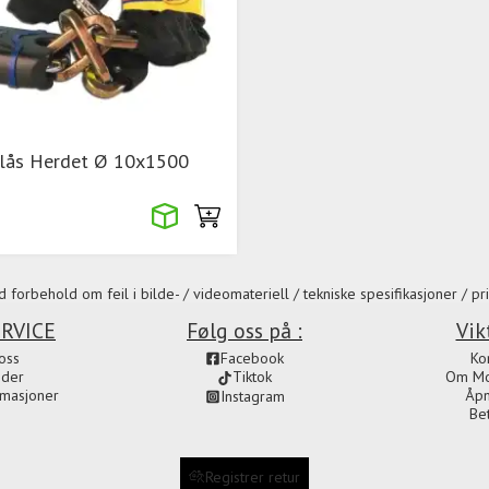
glås Herdet Ø 10x1500
 forbehold om feil i bilde- / videomateriell / tekniske spesifikasjoner / pri
RVICE
Følg oss på :
Vik
oss
Facebook
Ko
ider
Om Mot
Tiktok
amasjoner
Åpn
Instagram
Be
Registrer retur