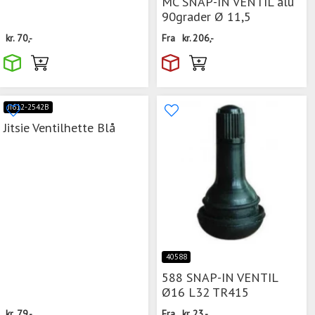
MC SNAP-IN VENTIL alu
90grader Ø 11,5
kr.
70,-
Fra
kr.
206,-
JI612-2542B
Jitsie Ventilhette Blå
40588
588 SNAP-IN VENTIL
Ø16 L32 TR415
kr.
79,-
Fra
kr.
23,-