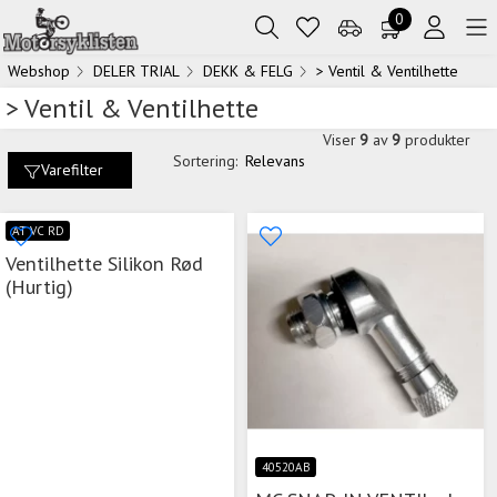
0
Webshop
DELER TRIAL
DEKK & FELG
> Ventil & Ventilhette
> Ventil & Ventilhette
Viser
9
av
9
produkter
Sortering:
Relevans
Varefilter
AT VC RD
Ventilhette Silikon Rød
(Hurtig)
40520AB