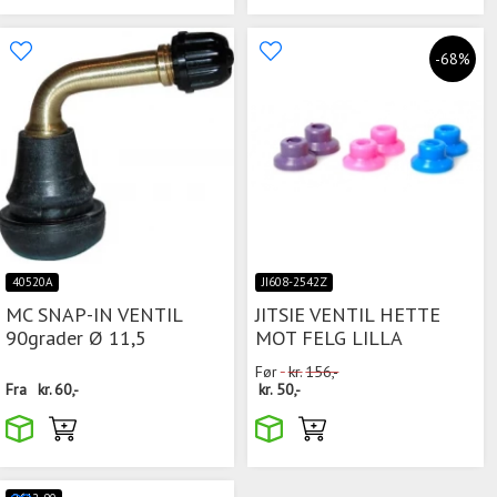
-68%
40520A
JI608-2542Z
MC SNAP-IN VENTIL
JITSIE VENTIL HETTE
90grader Ø 11,5
MOT FELG LILLA
Før
kr.
156,-
Fra
kr.
60,-
kr.
50,-