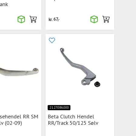
ank
kr.
67,-
21.27086.000
sehendel RR SM
Beta Clutch Hendel
v (02-09)
RR/Track 50/125 Sølv