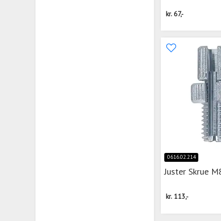
kr.
67,-
0616.02.214
Juster Skrue M
kr.
113,-