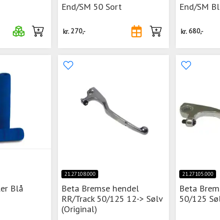
End/SM 50 Sort
End/SM Bl
kr.
270,-
kr.
680,-
21.27108.000
21.27105.000
ler Blå
Beta Bremse hendel
Beta Brem
RR/Track 50/125 12-> Sølv
50/125 Søl
(Original)