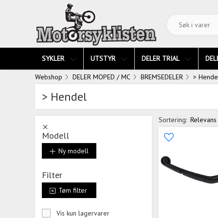
SYKLER
UTSTYR
DELER TRIAL
DEL
Webshop
DELER MOPED / MC
BREMSEDELER
> Hende
> Hendel
Sortering:
Relevans
Modell
Ny modell
Filter
Tøm filter
Vis kun lagervarer