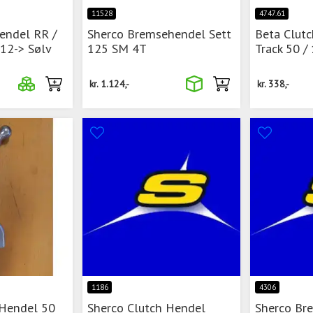
11528
4747.61
endel RR /
Sherco Bremsehendel Sett
Beta Clut
 12-> Sølv
125 SM 4T
Track 50 /
kr.
1.124,-
kr.
338,-
1186
4306
 Hendel 50
Sherco Clutch Hendel
Sherco Br