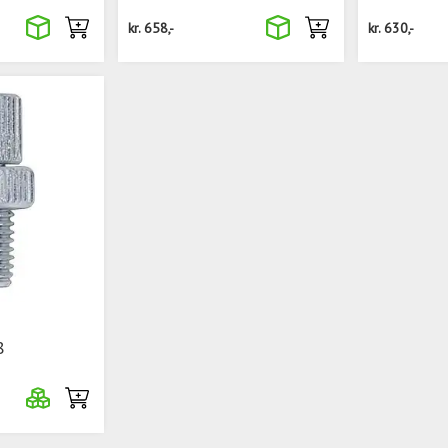
kr.
658,-
kr.
630,-
8