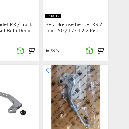
341051R
del RR / Track
Beta Bremse hendel RR /
ød Beta Derbi
Track 50 / 125 12-> Rød
kr.
399,-