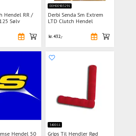
00H00903291
ch Hendel RR /
Derbi Senda Sm Extrem
 125 Sølv
LTD Clutch Hendel
kr.
432,-
340011
emse Hendel 50
Grips Til Hendler Rød