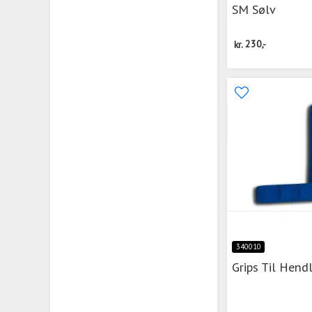
SM Sølv
kr.
230,-
340010
Grips Til Hend