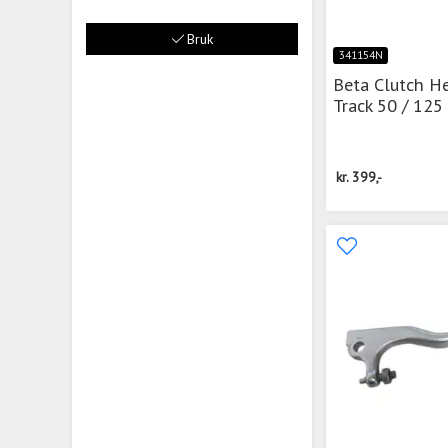
Bruk
341154N
Beta Clutch H
Track 50 / 125
kr.
399,-