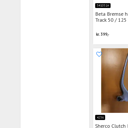
341051A
Beta Bremse h
Track 50 / 125
kr.
399,-
4236
Sherco Clutch