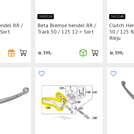
341051N
341154R
endel RR /
Beta Bremse hendel RR /
Clutch Hen
 Sort
Track 50 / 125 12-> Sort
50 / 125 R
Rieju
kr.
399,-
kr.
399,-