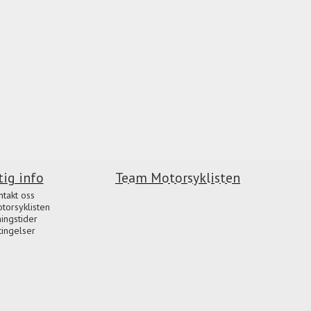
tig info
Team Motorsyklisten
ntakt oss
orsyklisten
ingstider
tingelser