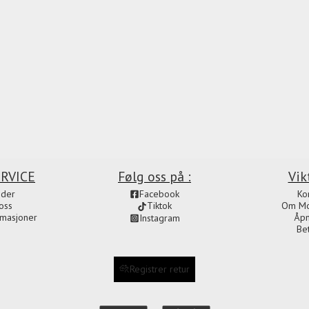
RVICE
Følg oss på :
Vik
ider
Facebook
Ko
oss
Om Mot
Tiktok
amasjoner
Åpn
Instagram
Be
Registrer retur