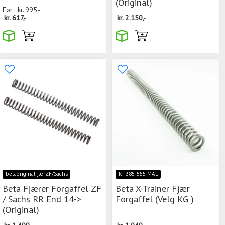
(Original)
Før
kr.
995,-
kr.
617,-
kr.
2.150,-
betaoriginalfjærZF/Sachs
KT385-555 MAL
Beta Fjærer Forgaffel ZF
Beta X-Trainer Fjær
/ Sachs RR End 14->
Forgaffel (Velg KG )
(Original)