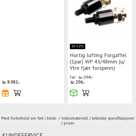
30-5155
Hurtig lufting Forgaffel
(1par) WP 43/48mm (u/
Ytre fjær forspenn)
Før
kr.
294,-
kr.
8.082,-
kr.
206,-
Med forbehold om feil i bilde- / videomateriell / tekniske spesifikasjoner
/ priser.
KUNDESERVICE