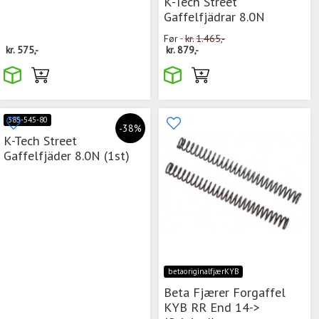
K-Tech Street
Gaffelfjädrar 8.0N
Før
kr.
1.465,-
kr.
575,-
kr.
879,-
385-545-80
-38%
K-Tech Street
Gaffelfjäder 8.0N (1st)
betaoriginalfjærKYB
Beta Fjærer Forgaffel
KYB RR End 14->