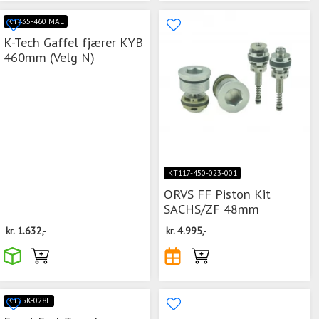
KT435-460 MAL
K-Tech Gaffel fjærer KYB
460mm (Velg N)
KT117-450-023-001
ORVS FF Piston Kit
SACHS/ZF 48mm
kr.
1.632,-
kr.
4.995,-
KT25K-028F