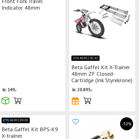
Front Fork Travel
Indicator 48mm
036.46.002.82.61
Beta Gaffel Kit X-Trainer
48mm ZF Closed-
Cartridge (Ink Styrekrone)
kr.
149,-
kr.
20.895,-
036.46.001.00.00
-30%
Beta Gaffel Kit BPS-K9
X-trainer