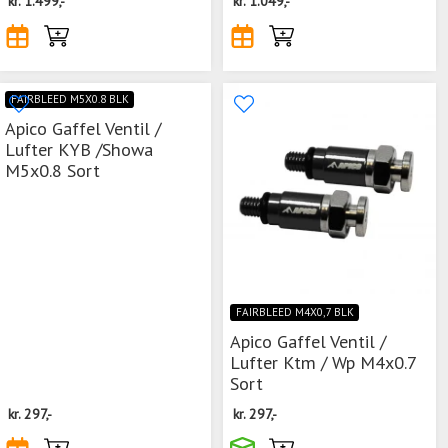
kr.
1.499,-
kr.
1.049,-
FAIRBLEED M5X0.8 BLK
Apico Gaffel Ventil /
Lufter KYB /Showa
M5x0.8 Sort
FAIRBLEED M4X0,7 BLK
Apico Gaffel Ventil /
Lufter Ktm / Wp M4x0.7
Sort
kr.
297,-
kr.
297,-