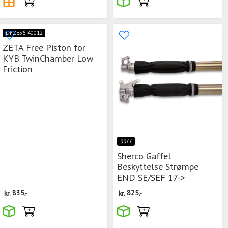
DFZE56-40012
ZETA Free Piston for
KYB TwinChamber Low
Friction
9977
Sherco Gaffel
Beskyttelse Strømpe
END SE/SEF 17->
kr.
835,-
kr.
825,-