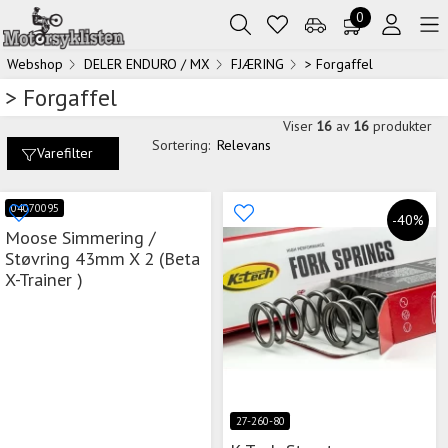
0
Webshop
DELER ENDURO / MX
FJÆRING
> Forgaffel
> Forgaffel
Viser
16
av
16
produkter
Sortering:
Relevans
Varefilter
04070095
-40%
Moose Simmering /
Støvring 43mm X 2 (Beta
X-Trainer )
27-260-80