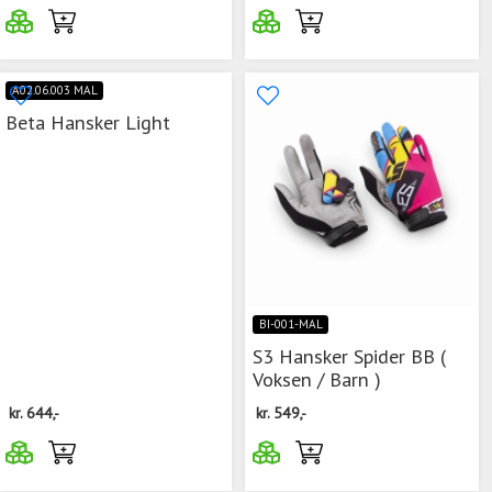
A02.06.003 MAL
Beta Hansker Light
BI-001-MAL
S3 Hansker Spider BB (
Voksen / Barn )
kr.
644,-
kr.
549,-