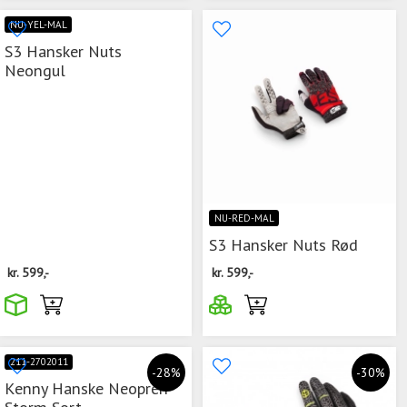
NU-YEL-MAL
S3 Hansker Nuts
Neongul
NU-RED-MAL
S3 Hansker Nuts Rød
kr.
599,-
kr.
599,-
211-2702011
-28%
-30%
Kenny Hanske Neopren
Storm Sort