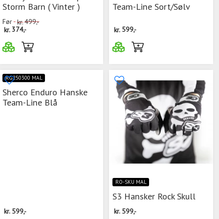
Storm Barn ( Vinter )
Team-Line Sort/Sølv
Før
kr.
499,-
kr.
374,-
kr.
599,-
RG250300 MAL
Sherco Enduro Hanske
Team-Line Blå
RO-SKU MAL
S3 Hansker Rock Skull
kr.
599,-
kr.
599,-