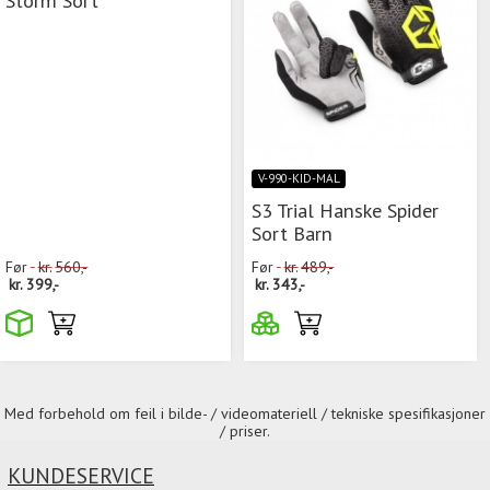
V-990-KID-MAL
S3 Trial Hanske Spider
Sort Barn
Før
kr.
560,-
Før
kr.
489,-
kr.
399,-
kr.
343,-
Med forbehold om feil i bilde- / videomateriell / tekniske spesifikasjoner
/ priser.
KUNDESERVICE