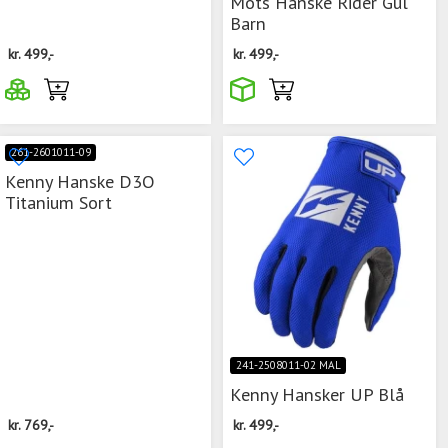
Mots Hanske Rider Gul
Barn
kr.
499,-
kr.
499,-
261-2601011-09
Kenny Hanske D3O
Titanium Sort
241-2508011-02 MAL
Kenny Hansker UP Blå
kr.
769,-
kr.
499,-