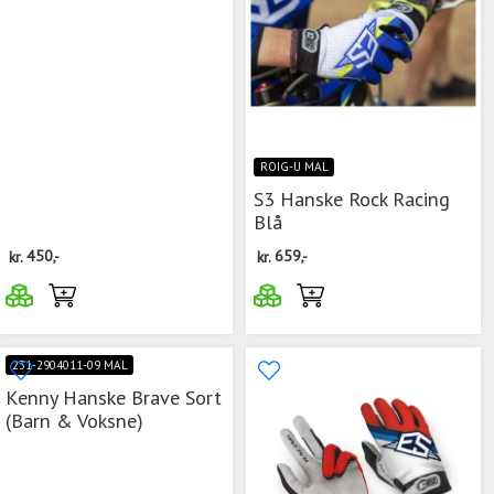
ROIG-U MAL
S3 Hanske Rock Racing
Blå
kr.
450,-
kr.
659,-
231-2904011-09 MAL
Kenny Hanske Brave Sort
(Barn & Voksne)