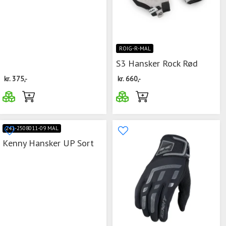
ROIG-R-MAL
S3 Hansker Rock Rød
kr.
375,-
kr.
660,-
241-2508011-09 MAL
Kenny Hansker UP Sort