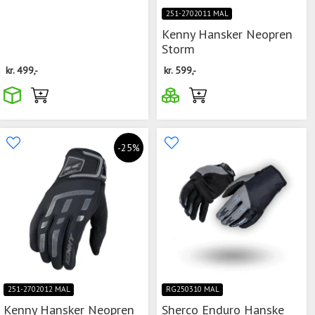
251-2702011 MAL
Kenny Hansker Neopren
Storm
kr.
499,-
kr.
599,-
-25%
251-2702012 MAL
RG250310 MAL
Kenny Hansker Neopren
Sherco Enduro Hanske