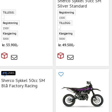
Sherco Sykkel 50cc SM
Silver Standard
TILLEGG:
Registrering
.
1500
Registrering
TILLEGG:
1500
,
Klargjøring
Klargjøring
3000
3000
kr.
53.900,-
kr.
49.500,-
X91.25RS
Sherco Sykkel 50cc SM
Blå Factory Racing