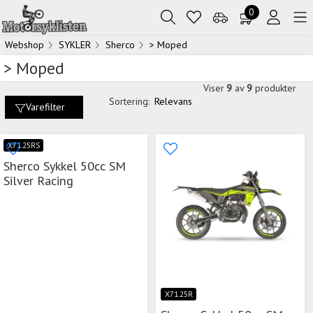
0
Webshop
SYKLER
Sherco
> Moped
> Moped
Viser
9
av
9
produkter
Sortering:
Relevans
Varefilter
X71.25RS
Sherco Sykkel 50cc SM
Silver Racing
X71.25R