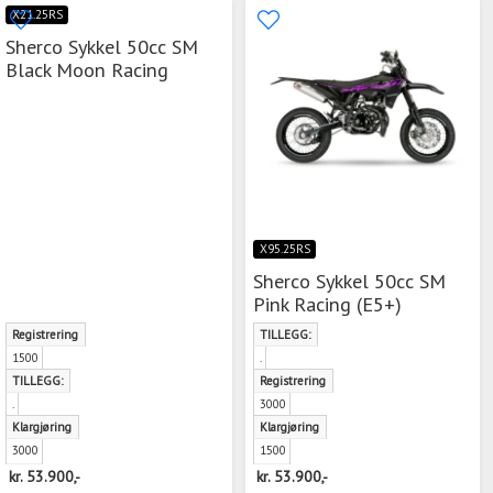
X21.25RS
Sherco Sykkel 50cc SM
Black Moon Racing
X95.25RS
Sherco Sykkel 50cc SM
Pink Racing (E5+)
Registrering
TILLEGG:
1500
.
TILLEGG:
Registrering
.
3000
Klargjøring
Klargjøring
3000
1500
kr.
53.900,-
kr.
53.900,-