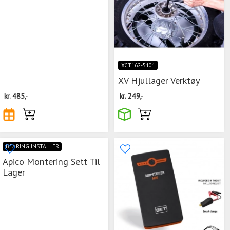
XCT162-5101
XV Hjullager Verktøy
kr.
485,-
kr.
249,-
BEARING INSTALLER
Apico Montering Sett Til
Lager