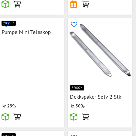
700107
Pumpe Mini Teleskop
520074
Dekkspaker Sølv 2 Stk
kr.
299,-
kr.
300,-
520020