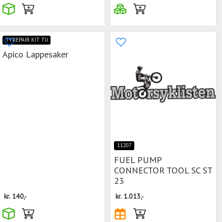
TYREPAIR KIT TU
Apico Lappesaker
11207
FUEL PUMP
CONNECTOR TOOL SC ST
23
kr.
140,-
kr.
1.013,-