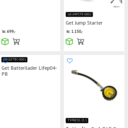
GK-JMPSTR-0002
Get Jump Starter
kr.
699,-
kr.
1.150,-
GK-GETBC-0001
Get Batterilader Lifep04-
PB
TYPRESS 15.1