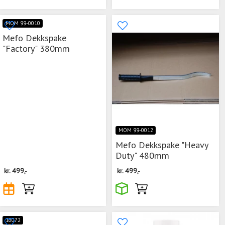
MOM 99-0010
Mefo Dekkspake
"Factory" 380mm
MOM 99-0012
Mefo Dekkspake "Heavy
Duty" 480mm
kr.
499,-
kr.
499,-
10072