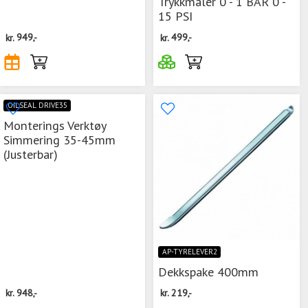
Trykkmåler 0 - 1 BAR 0 -
15 PSI
kr.
949,-
kr.
499,-
OILSEAL DRIVE35
Monterings Verktøy
Simmering 35-45mm
(Justerbar)
AP-TYRELEVER2
Dekkspake 400mm
kr.
948,-
kr.
219,-