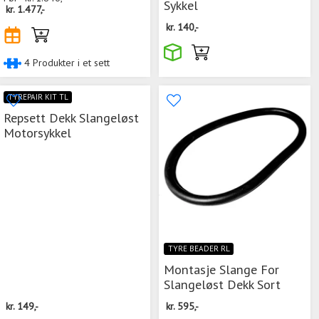
Sykkel
kr.
1.477,-
kr.
140,-
4 Produkter i et sett
TYREPAIR KIT TL
Repsett Dekk Slangeløst
Motorsykkel
TYRE BEADER RL
Montasje Slange For
Slangeløst Dekk Sort
kr.
149,-
kr.
595,-