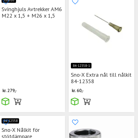
Svinghjuls Avtrekker AM6
M22 x 1,5 + M26 x 1,5
84-12358-1
Sno-X Extra nål till nålkit
84-12358
kr.
279,-
kr.
60,-
84-12358
Sno-X Nålkit för
stötdämpare