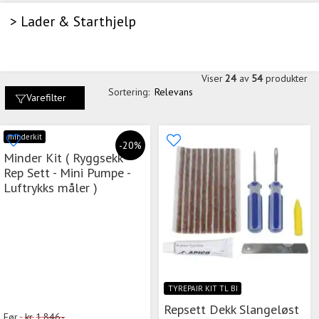
> Lader & Starthjelp
Viser
24
av
54
produkter
Sortering:
Relevans
Varefilter
minderkit
-20%
Minder Kit ( Ryggsekk -
Rep Sett - Mini Pumpe -
Luftrykks måler )
TYREPAIR KIT TL BI
Repsett Dekk Slangeløst
Før
kr.
1.846,-