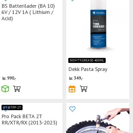
BS Batterilader (BA 10)
6V / 12V 1A ( Lithium /
Acid)
NOV-TYGREASE-400ML
Dekk Pasta Spray
kr.
990,-
kr.
349,-
BT-BTPP-2T
Pro Pack BETA 2T
RR/XTR/RX (2013-2023)