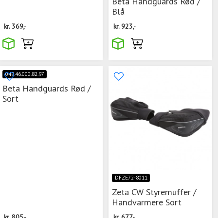
Beta Handguards Rød /
Blå
kr.
369,-
kr.
923,-
049.46.000.82.97
Beta Handguards Rød /
Sort
DFZE72-8011
Zeta CW Styremuffer /
Handvarmere Sort
kr.
805,-
kr.
677,-