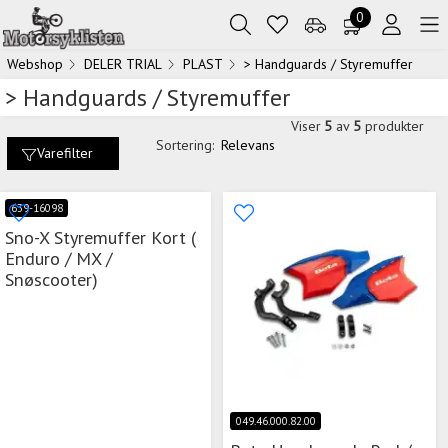
0
Webshop
DELER TRIAL
PLAST
> Handguards / Styremuffer
> Handguards / Styremuffer
Viser
5
av
5
produkter
Sortering:
Relevans
Varefilter
639-16098
Sno-X Styremuffer Kort (
Enduro / MX /
Snøscooter)
049.46.000.82.00