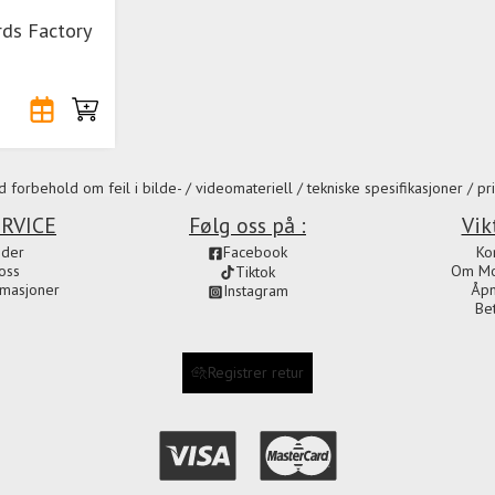
ds Factory
 forbehold om feil i bilde- / videomateriell / tekniske spesifikasjoner / pri
RVICE
Følg oss på :
Vik
ider
Facebook
Ko
oss
Om Mot
Tiktok
amasjoner
Åpn
Instagram
Be
Registrer retur