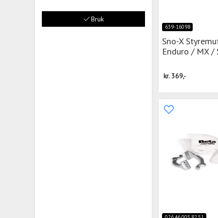
Bruk
639-16098
Sno-X Styremuf
Enduro / MX / 
kr.
369,-
026.46.005.82.51