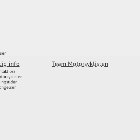
ser.
tig info
Team Motorsyklisten
ntakt oss
orsyklisten
ingstider
tingelser