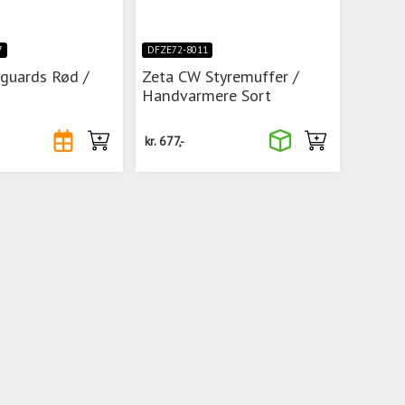
7
DFZE72-8011
guards Rød /
Zeta CW Styremuffer /
Handvarmere Sort
kr.
677,-