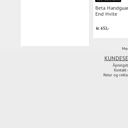
Beta Handguar
End Hvite
kr.
652,-
Med
KUNDESE
Åpningst
Kontakt 
Retur og rekl