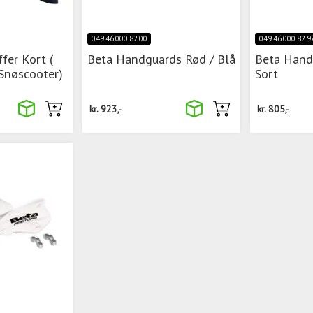
049.46.000.82.00
049.46.000.82.9
fer Kort (
Beta Handguards Rød / Blå
Beta Hand
Snøscooter)
Sort
kr.
923,-
kr.
805,-