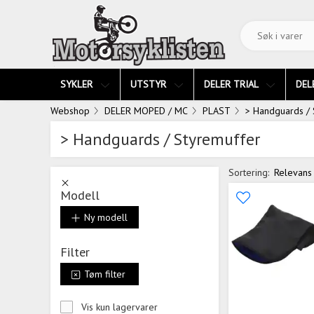
SYKLER
UTSTYR
DELER TRIAL
DEL
Webshop
DELER MOPED / MC
PLAST
> Handguards / 
> Handguards / Styremuffer
Sortering:
Relevans
Modell
Ny modell
Filter
Tøm filter
Vis kun lagervarer