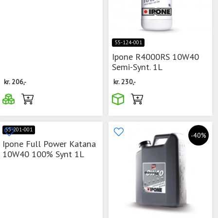
55-124-001
Ipone R4000RS 10W40
Semi-Synt. 1L
kr.
206,-
kr.
230,-
55-201-001
-40%
Ipone Full Power Katana
10W40 100% Synt 1L