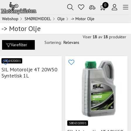
0
Webshop
SMØREMIDDEL
Olje
-> Motor Olje
-> Motor Olje
Viser
18
av
18
produkter
Sortering:
Relevans
Varefilter
S806920001
SIL Motorolje 4T 20W50
Syntetisk 1L
S806310001