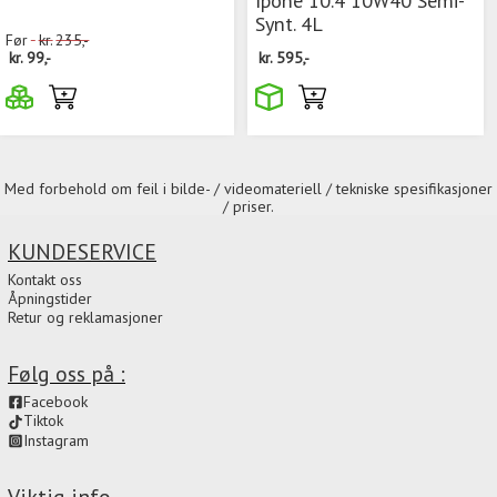
Synt. 4L
Før
kr.
235,-
kr.
99,-
kr.
595,-
Med forbehold om feil i bilde- / videomateriell / tekniske spesifikasjoner
/ priser.
KUNDESERVICE
Kontakt oss
Åpningstider
Retur og reklamasjoner
Følg oss på :
Facebook
Tiktok
Instagram
Viktig info