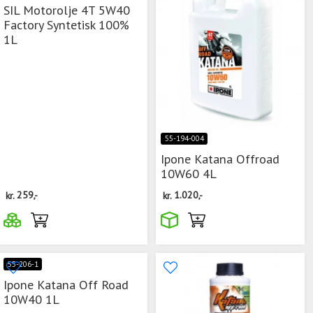
SIL Motorolje 4T 5W40
Factory Syntetisk 100%
1L
55-194-004
Ipone Katana Offroad
10W60 4L
kr.
259,-
kr.
1.020,-
55-206-1
Ipone Katana Off Road
10W40 1L