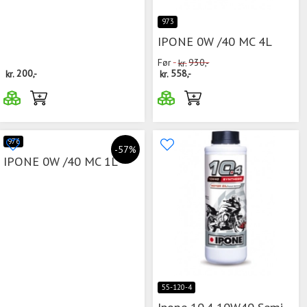
973
IPONE 0W /40 MC 4L
Før
kr.
930,-
kr.
200,-
kr.
558,-
976
-57%
IPONE 0W /40 MC 1L
55-120-4
Ipone 10.4 10W40 Semi-