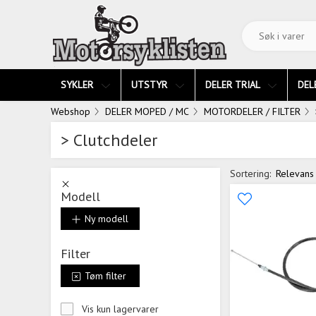
SYKLER
UTSTYR
DELER TRIAL
DEL
Webshop
DELER MOPED / MC
MOTORDELER / FILTER
> Clutchdeler
Sortering:
Relevans
Modell
Ny modell
Filter
Tøm filter
Vis kun lagervarer