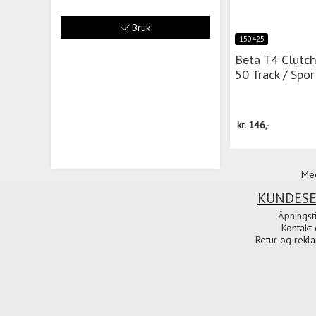
Bruk
150425
Beta T4 Clutc
50 Track / Spor
kr.
146,-
Med
KUNDESE
Åpningst
Kontakt 
Retur og rekl