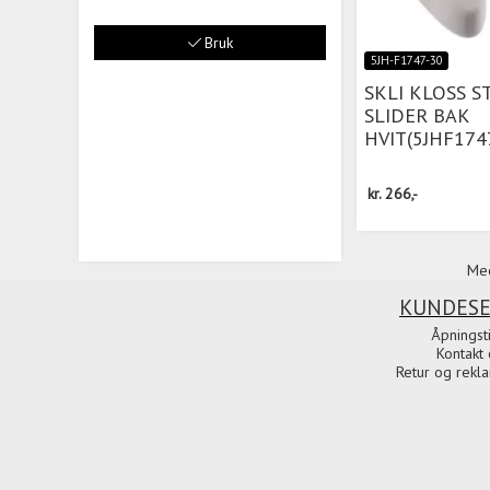
Bruk
5JH-F1747-30
SKLI KLOSS S
SLIDER BAK
HVIT(5JHF174
kr.
266,-
Med
KUNDESE
Åpningst
Kontakt 
Retur og rekl