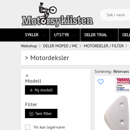
SYKLER
UTSTYR
DELER TRIAL
DEL
Webshop
DELER MOPED / MC
MOTORDELER / FILTER
> Motordeksler
Sortering:
Relevans
Modell
Ny modell
Filter
Tøm filter
Vis kun lagervarer