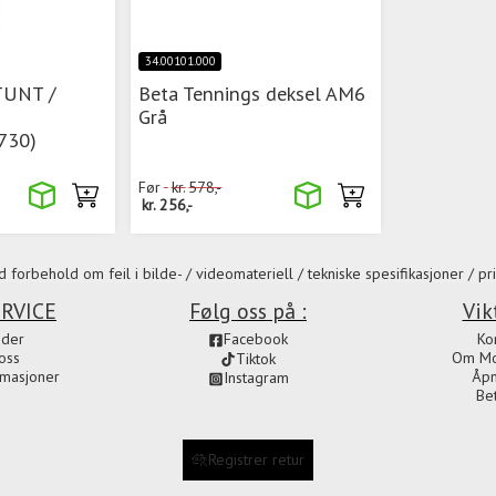
34.00101.000
TUNT /
Beta Tennings deksel AM6
Grå
730)
Før
kr.
578,-
kr.
256,-
 forbehold om feil i bilde- / videomateriell / tekniske spesifikasjoner / pri
RVICE
Følg oss på :
Vik
ider
Facebook
Ko
oss
Om Mot
Tiktok
amasjoner
Åpn
Instagram
Be
Registrer retur