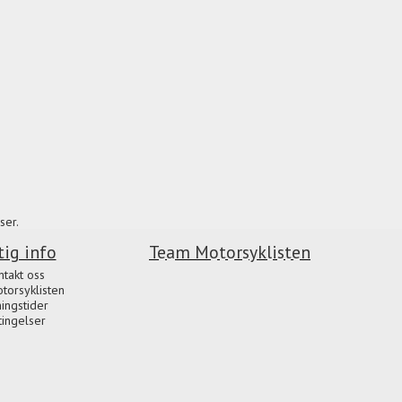
ser.
tig info
Team Motorsyklisten
ntakt oss
orsyklisten
ingstider
tingelser