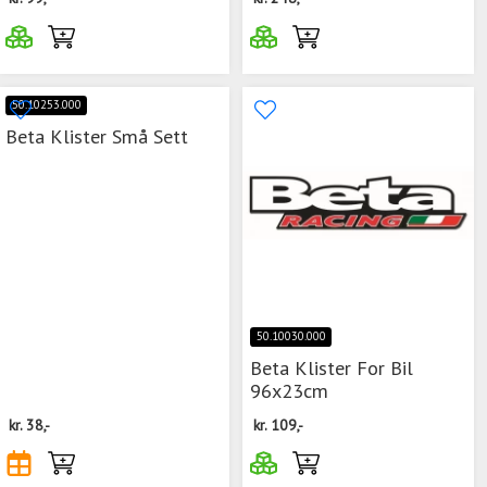
50.10253.000
Beta Klister Små Sett
50.10030.000
Beta Klister For Bil
96x23cm
kr.
38,-
kr.
109,-