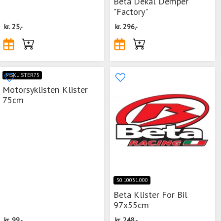
Beta Dekal Demper
"Factory"
kr.
25,-
kr.
296,-
MSKLISTER75
Motorsyklisten Klister
75cm
50.10031.000
Beta Klister For Bil
97x55cm
kr.
99,-
kr.
248,-