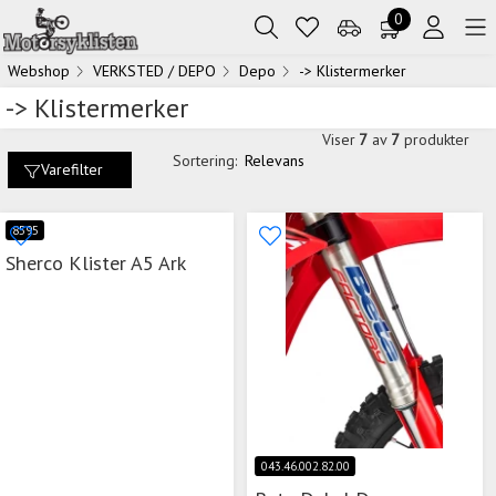
0
Webshop
VERKSTED / DEPO
Depo
-> Klistermerker
-> Klistermerker
Viser
7
av
7
produkter
Sortering:
Relevans
Varefilter
8595
Sherco Klister A5 Ark
043.46.002.82.00