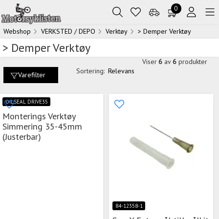
0
Webshop
VERKSTED / DEPO
Verktøy
> Demper Verktøy
> Demper Verktøy
Viser
6
av
6
produkter
Sortering:
Relevans
Varefilter
OILSEAL DRIVE35
Monterings Verktøy
Simmering 35-45mm
(Justerbar)
84-12358-1