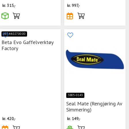
kr.
315,-
kr.
997,-
007.44.027.00.00
Beta Evo Gaffelverktøy
Factory
3805-0143
Seal Mate (Rengjøring Av
Simmering)
kr.
420,-
kr.
149,-