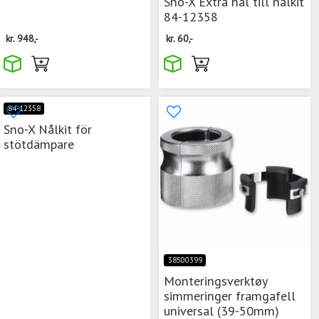
Sno-X Extra nål till nålkit
84-12358
kr.
948,-
kr.
60,-
84-12358
Sno-X Nålkit för
stötdämpare
38500399
Monteringsverktøy
simmeringer framgafell
universal (39-50mm)