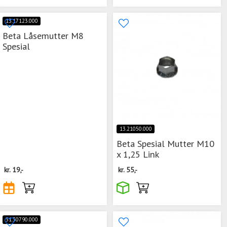
13.17123.000
Beta Låsemutter M8
Spesial
13.21050.000
Beta Spesial Mutter M10
x 1,25 Link
kr.
19,-
kr.
55,-
31.30790.000