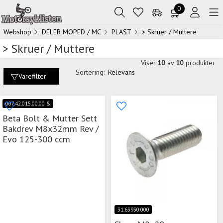
0
Webshop
DELER MOPED / MC
PLAST
> Skruer / Muttere
> Skruer / Muttere
Viser
10
av
10
produkter
Sortering:
Relevans
Varefilter
007.42.015.00.00 &
Beta Bolt & Mutter Sett
Bakdrev M8x32mm Rev /
Evo 125-300 ccm
31.63930.000