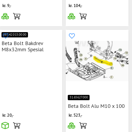
kr.
9,-
kr.
104,-
007.42.015.00.00
Beta Bolt Bakdrev
M8x32mm Spesial
31.65627.000
Beta Bolt Alu M10 x 100
kr.
20,-
kr.
523,-