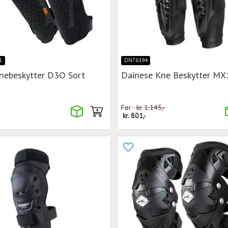
1
DN76194
nebeskytter D3O Sort
Dainese Kne Beskytter MX
Før
kr.
1.145,-
kr.
801,-