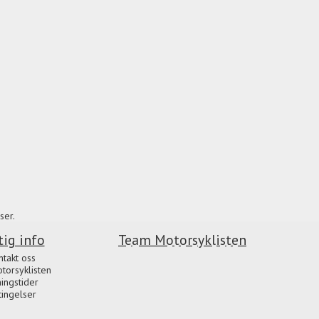
ser.
tig info
Team Motorsyklisten
ntakt oss
orsyklisten
ingstider
tingelser