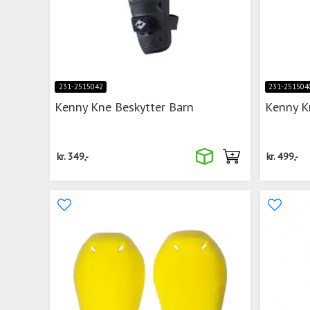
231-2515042
231-251504
Kenny Kne Beskytter Barn
Kenny K
kr.
349,-
kr.
499,-