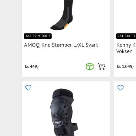
645-25190200-2
261-240101
AMOQ Kne Stømper L/XL Svart
Kenny K
Voksen
kr.
449,-
kr.
1.049,-