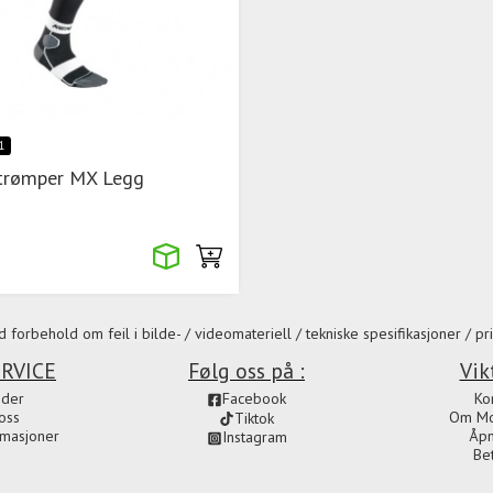
1
trømper MX Legg
 forbehold om feil i bilde- / videomateriell / tekniske spesifikasjoner / pri
RVICE
Følg oss på :
Vik
ider
Facebook
Ko
oss
Om Mot
Tiktok
amasjoner
Åpn
Instagram
Be