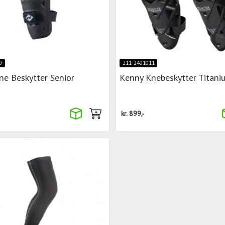
0
211-2401011
ne Beskytter Senior
Kenny Knebeskytter Titani
kr.
899,-