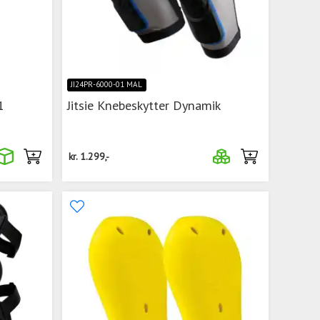
JI24PR-6000-01 MAL
1
Jitsie Knebeskytter Dynamik
kr.
1.299,-