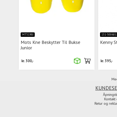
MT5190J
131-500601
Mots Kne Beskytter Til Bukse
Kenny S
Junior
kr.
300,-
kr.
395,-
Med
KUNDESE
Åpningst
Kontakt 
Retur og rekl