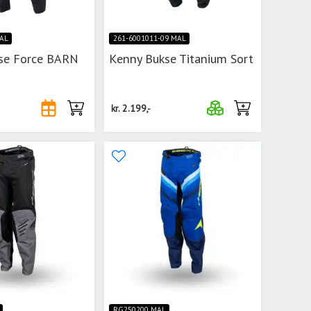
AL
261-6001011-09 MAL
se Force BARN
Kenny Bukse Titanium Sort
kr.
2.199,-
RG250200 MAL