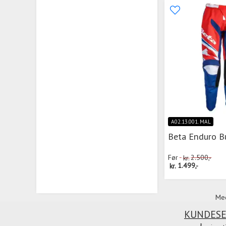
A02.13.001. MAL
Beta Enduro B
Før
kr.
2.500,-
kr.
1.499,-
Med
KUNDESE