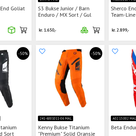
End Goliat
S3 Bukse Junior / Barn
Sherco En
Enduro / MX Sort / Gul
Team-Line
kr.
1.650,-
kr.
2.899,-
-50%
-50%
241-6001011-06 MAL
A02.13.002 MA
itanium
Kenny Bukse Titanium
Beta Endu
d Sort
"Premium" Solid Oransje