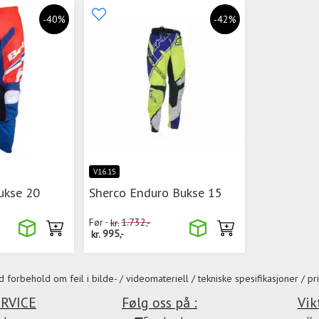
-40%
-42%
V16.15
ukse 20
Sherco Enduro Bukse 15
Før
kr.
1.732,-
kr.
995,-
 forbehold om feil i bilde- / videomateriell / tekniske spesifikasjoner / pri
RVICE
Følg oss på :
Vik