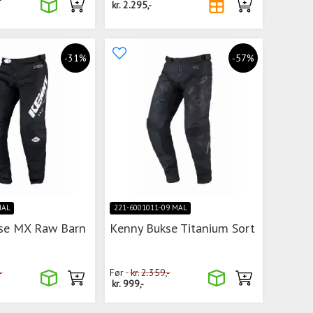
kr.
2.295,-
-31%
-57%
MAL
221-6001011-09 MAL
se MX Raw Barn
Kenny Bukse Titanium Sort
-
Før
kr.
2.359,-
kr.
999,-