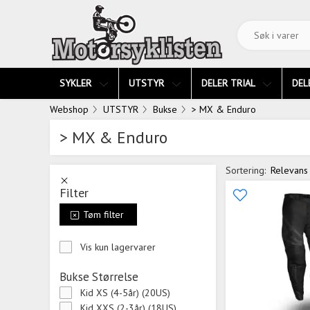
SYKLER
UTSTYR
DELER TRIAL
DEL
Webshop
UTSTYR
Bukse
> MX & Enduro
> MX & Enduro
Sortering:
Relevans
Filter
Tøm filter
Vis kun lagervarer
Bukse Størrelse
Kid XS (4-5år) (20US)
Kid XXS (2-3år) (18US)