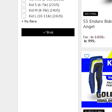
Kid S (6-7år) (22US)
Kid M (8-9år) (24US)
AN-J-MAL
Kid L (10-11år) (26US)
S3 Enduro Buk
+ Vis flere
Angel
Bruk
Før
kr.
1.850,-
kr.
999,-
IG-BOG-U MAL