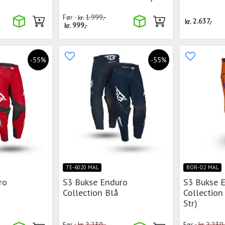
Før
kr.
1.999,-
kr.
2.637,-
kr.
999,-
-55%
-55%
TE-6020 MAL
BOR-O2 MAL
ro
S3 Bukse Enduro
S3 Bukse 
Collection Blå
Collection
Str)
Før
kr.
2.230,-
Før
kr.
2.230,