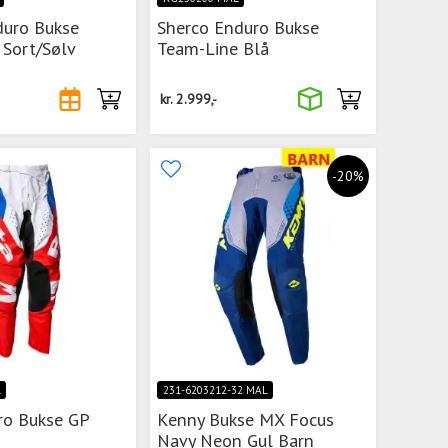
duro Bukse
Sherco Enduro Bukse
 Sort/Sølv
Team-Line Blå
kr.
2.999,-
-20%
L
231-6203212-32 MAL
ro Bukse GP
Kenny Bukse MX Focus
Navy Neon Gul Barn