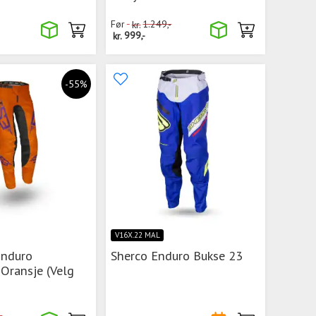
Før
kr.
1.249,-
kr.
999,-
-55%
V16X.22 MAL
Enduro
Sherco Enduro Bukse 23
 Oransje (Velg
-