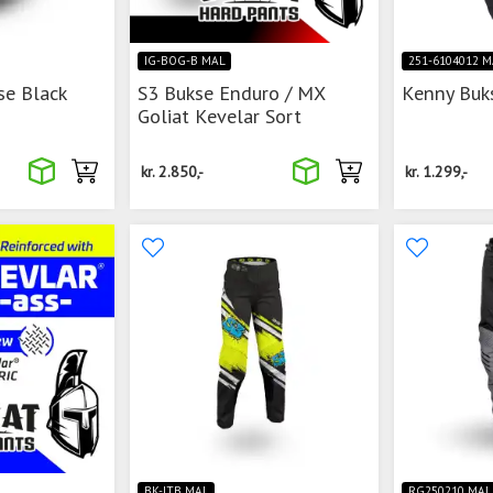
IG-BOG-B MAL
251-6104012 M
se Black
S3 Bukse Enduro / MX
Kenny Buk
Goliat Kevelar Sort
kr.
2.850,-
kr.
1.299,-
BK-JTB MAL
RG250210 MAL