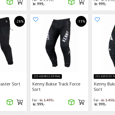
kr.
999,-
kr.
999,-
-28%
-33%
221-6104011-09 MAL
221-6203213- 
aster Sort
Kenny Bukse Track Force
Kenny Buk
Sort
Sort
Før
kr.
1.499,-
Før
kr.
1.450,
kr.
999,-
kr.
999,-