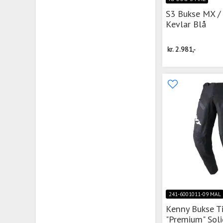
S3 Bukse MX / 
Kevlar Blå
kr.
2.981,-
241-6001011-09 MAL
Kenny Bukse T
"Premium" Soli