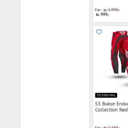
Før
kr.
1.999,-
kr.
999,-
TE-5500 MAL
S3 Bukse Endu
Collection Rød
Før
kr.
2.230,-