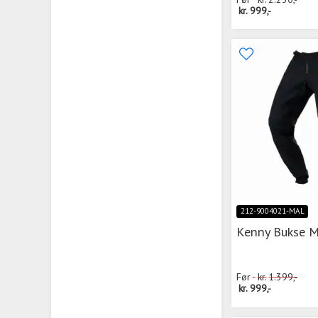
kr.
999,-
212-9004021-MAL
Kenny Bukse M
Før
kr.
1.399,-
kr.
999,-