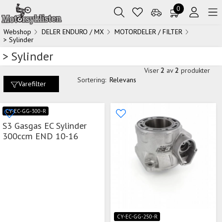
0
Webshop
DELER ENDURO / MX
MOTORDELER / FILTER
> Sylinder
> Sylinder
Viser
2
av
2
produkter
Sortering:
Relevans
Varefilter
CY-EC-GG-300-R
S3 Gasgas EC Sylinder
300ccm END 10-16
CY-EC-GG-250-R