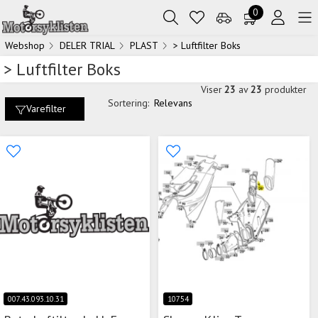
0
Webshop
DELER TRIAL
PLAST
> Luftfilter Boks
> Luftfilter Boks
Viser
23
av
23
produkter
Sortering:
Relevans
Varefilter
007.43.093.10.31
10754