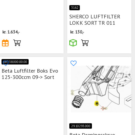
3162
SHERCO LUFTFILTER
LOKK SORT TR 011
kr.
1.634,-
kr.
130,-
007.38.000.00.00
Beta Luftfilter Boks Evo
125-300ccm 09-> Sort
29.10293.000
Beta Dreningsskrue