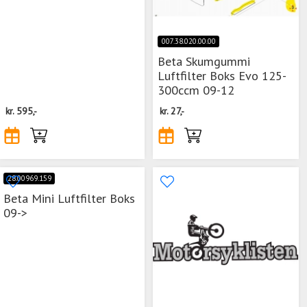
007.38.020.00.00
Beta Skumgummi
Luftfilter Boks Evo 125-
300ccm 09-12
kr.
595,-
kr.
27,-
28.00969.159
Beta Mini Luftfilter Boks
09->