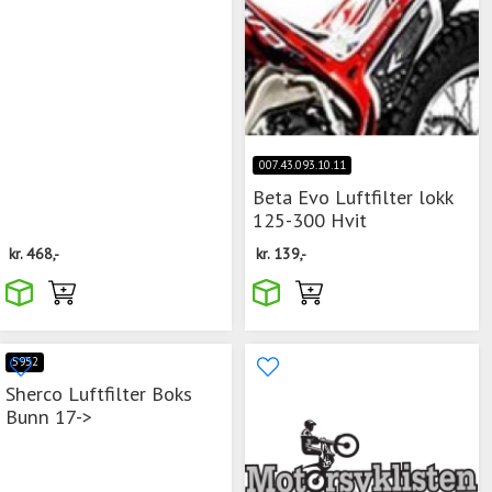
007.43.093.10.11
Beta Evo Luftfilter lokk
125-300 Hvit
kr.
468,-
kr.
139,-
5952
Sherco Luftfilter Boks
Bunn 17->