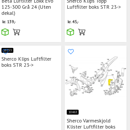
Beta Luftilter Lokk Evo
Sherco Klips Topp
125-300 Grå 24 (Uten
Luftfilter boks STR 23->
dekal)
kr.
139,-
kr.
45,-
10753
Sherco Klips Luftfilter
boks STR 23->
10463
Sherco Varmeskjold
Klister Luftfilter boks