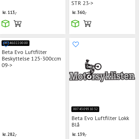
STR 23->
kr.
113,-
kr.
360,-
007.46.022.00.00
Beta Evo Luftfilter
Beskyttelse 125-300ccm
09->
007.43.093.10.32
Beta Evo Luftfilter Lokk
Blå
kr.
282,-
kr.
139,-