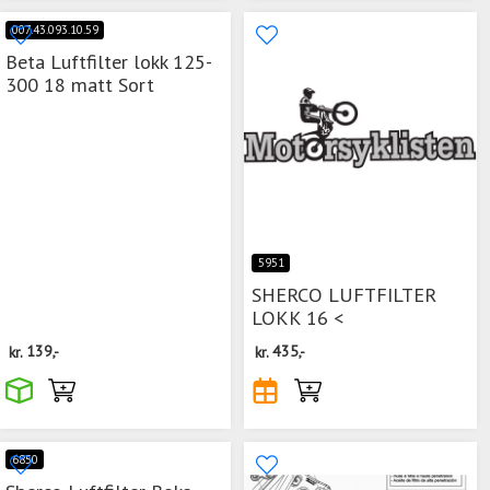
007.43.093.10.59
Beta Luftfilter lokk 125-
300 18 matt Sort
5951
SHERCO LUFTFILTER
LOKK 16 <
kr.
139,-
kr.
435,-
6850