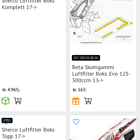
Sherco Luftfilter Boks
Komplett 17->
007.38.020.80.00
Beta Skumgummi
Luftfilter Boks Evo 125-
300ccm 13->
kr.
4.965,-
kr.
167,-
5953
Sherco Luftfilter Boks
Topp 17->