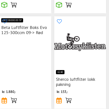
007.38.000.00.97
Beta Luftfilter Boks Evo
125-300ccm 09-> Rød
6240
Sherco luftfilter lokk
pakning
kr.
1.880,-
kr.
153,-