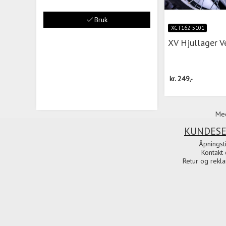
Bruk
XCT162-5101
XV Hjullager V
kr.
249,-
Med
KUNDESE
Åpningst
Kontakt 
Retur og rekl