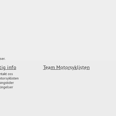
ser.
tig info
Team Motorsyklisten
ntakt oss
orsyklisten
ingstider
tingelser