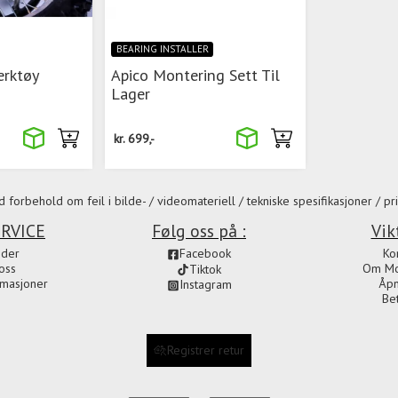
BEARING INSTALLER
erktøy
Apico Montering Sett Til
Lager
kr.
699,-
 forbehold om feil i bilde- / videomateriell / tekniske spesifikasjoner / pri
RVICE
Følg oss på :
Vik
ider
Facebook
Ko
oss
Om Mot
Tiktok
amasjoner
Åpn
Instagram
Be
Registrer retur