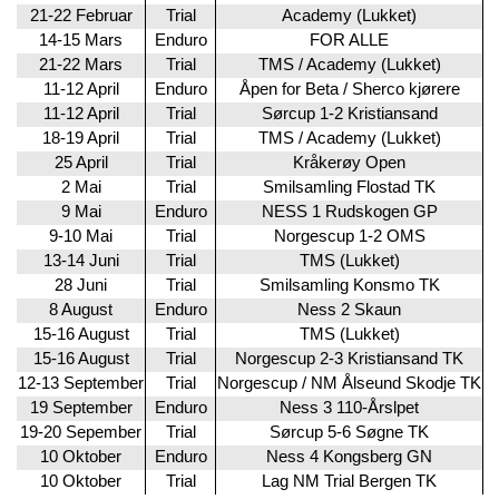
21-22 Februar
Trial
Academy (Lukket)
14-15 Mars
Enduro
FOR ALLE
21-22 Mars
Trial
TMS / Academy (Lukket)
11-12 April
Enduro
Åpen for Beta / Sherco kjørere
11-12 April
Trial
Sørcup 1-2 Kristiansand
18-19 April
Trial
TMS / Academy (Lukket)
25 April
Trial
Kråkerøy Open
2 Mai
Trial
Smilsamling Flostad TK
9 Mai
Enduro
NESS 1 Rudskogen GP
9-10 Mai
Trial
Norgescup 1-2 OMS
13-14 Juni
Trial
TMS (Lukket)
28 Juni
Trial
Smilsamling Konsmo TK
8 August
Enduro
Ness 2 Skaun
15-16 August
Trial
TMS (Lukket)
15-16 August
Trial
Norgescup 2-3 Kristiansand TK
12-13 September
Trial
Norgescup / NM Ålseund Skodje TK
19 September
Enduro
Ness 3 110-Årslpet
19-20 Sepember
Trial
Sørcup 5-6 Søgne TK
10 Oktober
Enduro
Ness 4 Kongsberg GN
10 Oktober
Trial
Lag NM Trial Bergen TK