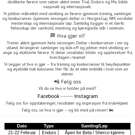
dedikerte førere som satser aktivt innen Trial, Enduro og Mx, både
nasjonalt og internasjonalt.
Vi jobber målrettet med utvikling av førere gjennom trening, samlinger
og konkurranser. Gjennom sesongen deltar vi i NorgesCup, NM, nordiske
mesterskap og internasjonale løp. Samtidig bygger vi et sterkt
fellesskap der samhold, mestring og kjøreglede står i sentrum.
🏁 Hva gjør vi?
Trener aktivt gjennom hele sesongen. Deltar i konkurranser i inn og
utland. Arrangerer samlinger og kick-off og jobber med utvikling av
unge og etablerte førere. Vi deler resultater, bilder og opplevelser fra
hverdagen i teamet
Vi legger ut hva vi gjør – fra trening og konkurranser til høydepunkter
og øyeblikk bak kulissene. Her får du et ekte innblikk i livet som en
utøver.
📲 Følg oss
Vil du se hva vi holder på med?
Facebook
-------
Instagram
Følg oss for oppdateringer, resultater og inspirasjon fra trialmiljøet.
Følg oss, se hva vi gjør – og bli med på reisen!
🏍️
Dato
Type
Samling/Løp
21-22 Februar
Enduro
Åpen for Beta / Sherco kjørere