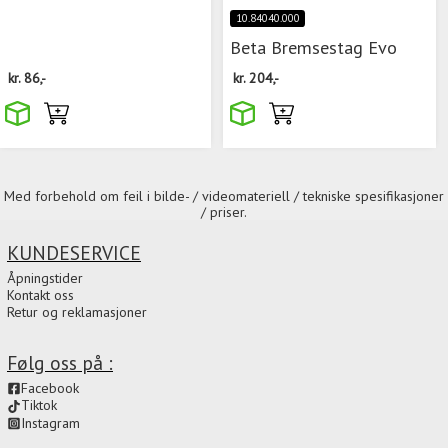
10.84040.000
Beta Bremsestag Evo
kr.
86,-
kr.
204,-
Med forbehold om feil i bilde- / videomateriell / tekniske spesifikasjoner
/ priser.
KUNDESERVICE
Åpningstider
Kontakt oss
Retur og reklamasjoner
Følg oss på :
Facebook
Tiktok
Instagram