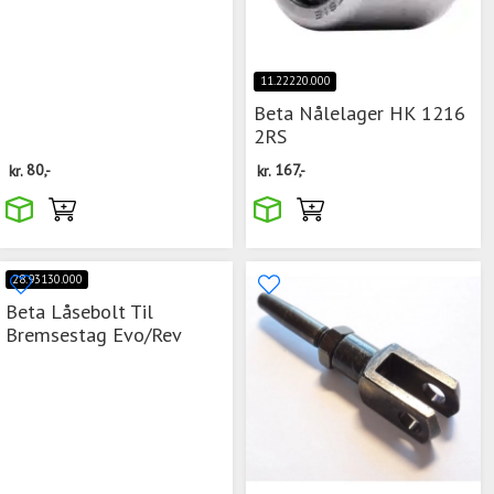
11.22220.000
Beta Nålelager HK 1216
2RS
kr.
80,-
kr.
167,-
28.93130.000
Beta Låsebolt Til
Bremsestag Evo/Rev