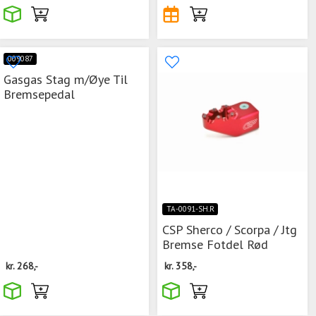
009087
Gasgas Stag m/Øye Til
Bremsepedal
TA-0091-SH.R
CSP Sherco / Scorpa / Jtg
Bremse Fotdel Rød
kr.
268,-
kr.
358,-