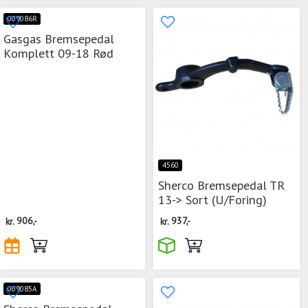
009086R
Gasgas Bremsepedal
Komplett 09-18 Rød
4560
Sherco Bremsepedal TR
13-> Sort (U/Foring)
kr.
906,-
kr.
937,-
009085A