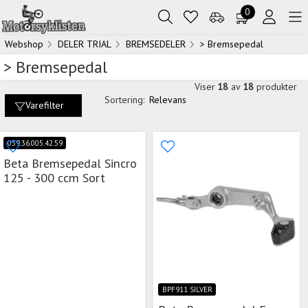
0
Webshop
DELER TRIAL
BREMSEDELER
> Bremsepedal
> Bremsepedal
Viser
18
av
18
produkter
Sortering:
Relevans
Varefilter
059.36.005.42.59
Beta Bremsepedal Sincro
125 - 300 ccm Sort
BPF911 SILVER