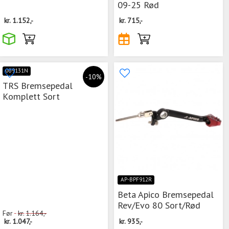
09-25 Rød
kr.
1.152,-
kr.
715,-
009131N
-10%
TRS Bremsepedal
Komplett Sort
AP-BPF912R
Beta Apico Bremsepedal
Rev/Evo 80 Sort/Rød
Før
kr.
1.164,-
kr.
1.047,-
kr.
935,-