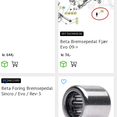
007.36.044.00.00
Beta Bremsepedal Fjær
Evo 09->
kr.
644,-
kr.
36,-
11.26611.000
Beta Foring Bremsepedal
Sincro / Evo / Rev-3