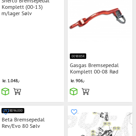
Sherco Bremsepedal
Komplett (00-13)
m/lager Sølv
009083R
Gasgas Bremsepedal
Komplett 00-08 Rød
kr.
1.048,-
kr.
906,-
25.28096.000
Beta Bremsepedal
Rev/Evo 80 Sølv