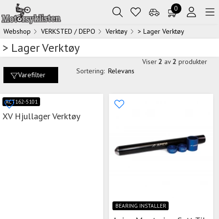
0
Webshop
VERKSTED / DEPO
Verktøy
> Lager Verktøy
> Lager Verktøy
Viser
2
av
2
produkter
Sortering:
Relevans
Varefilter
XCT162-5101
XV Hjullager Verktøy
BEARING INSTALLER