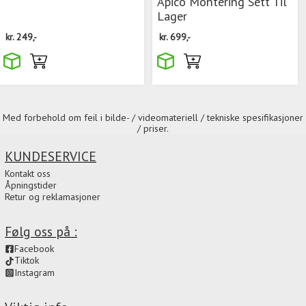
Apico Montering Sett Til
Lager
kr.
249,-
kr.
699,-
Med forbehold om feil i bilde- / videomateriell / tekniske spesifikasjoner
/ priser.
KUNDESERVICE
Kontakt oss
Åpningstider
Retur og reklamasjoner
Følg oss på :
Facebook
Tiktok
Instagram