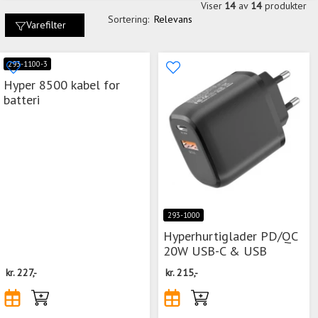
Viser
14
av
14
produkter
Sortering:
Relevans
Varefilter
293-1100-3
Hyper 8500 kabel for
batteri
293-1000
Hyperhurtiglader PD/QC
20W USB-C & USB
kr.
227,-
kr.
215,-