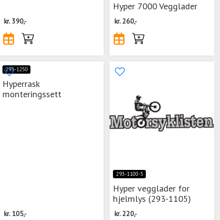
Hyper 7000 Vegglader
kr.
390,-
kr.
260,-
293-1250
Hyperrask
monteringssett
293-1100-5
Hyper vegglader for
hjelmlys (293-1105)
kr.
105,-
kr.
220,-