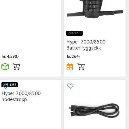
293-1256
Hyper 7000/8500
Batteriryggsekk
kr.
4.590,-
kr.
264,-
293-1255
Hyper 7000/8500
hodestropp