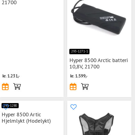
21700
293-1271-1
Hyper 8500 Arctic batteri
10,8V, 21700
kr.
1.231,-
kr.
1.599,-
293-1280
Hyper 8500 Artic
Hjelmlykt (Hodelykt)