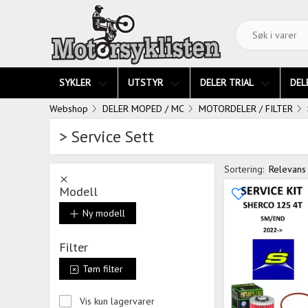
SYKLER
UTSTYR
DELER TRIAL
DEL
Webshop
DELER MOPED / MC
MOTORDELER / FILTER
> Service Sett
Sortering:
Relevans
Modell
Ny modell
Filter
Tøm filter
Vis kun lagervarer