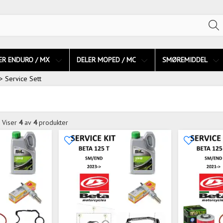
ER ENDURO / MX
DELER MOPED / MC
SMØREMIDDEL
> Service Sett
Viser
4
av
4
produkter