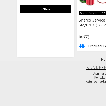
Bruk
Sherco Service Kit 12
Sherco Service
SM/END ( 22 -
kr.
937,-
5 Produkter i e
Med
KUNDESE
Åpningst
Kontakt 
Retur og rekl