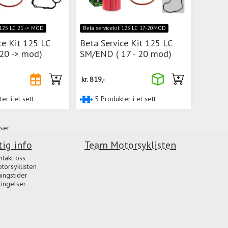
 125 LC 21 -> MOD
Beta servicekit 125 LC 17-20MOD
ce Kit 125 LC
Beta Service Kit 125 LC
20 -> mod)
SM/END ( 17 - 20 mod)
kr.
819,-
er i et sett
5 Produkter i et sett
ser.
tig info
Team Motorsyklisten
ntakt oss
orsyklisten
ingstider
tingelser