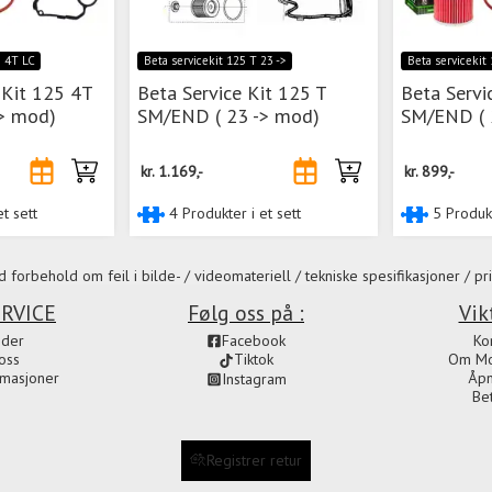
5 4T LC
Beta servicekit 125 T 23 ->
Beta servicekit
 Kit 125 4T
Beta Service Kit 125 T
Beta Servi
> mod)
SM/END ( 23 -> mod)
SM/END ( 
kr.
1.169,-
kr.
899,-
t sett
4 Produkter i et sett
5 Produkt
 forbehold om feil i bilde- / videomateriell / tekniske spesifikasjoner / pri
RVICE
Følg oss på :
Vik
ider
Facebook
Ko
oss
Om Mot
Tiktok
amasjoner
Åpn
Instagram
Be
Registrer retur