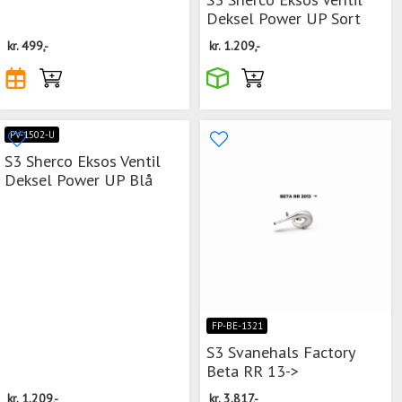
Deksel Power UP Sort
kr.
499,-
kr.
1.209,-
PV-1502-U
S3 Sherco Eksos Ventil
Deksel Power UP Blå
FP-BE-1321
S3 Svanehals Factory
Beta RR 13->
kr.
1.209,-
kr.
3.817,-