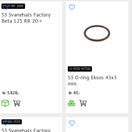
F125-BE-2000
S3 Svanehals Factory
Beta 125 RR 20->
O-4330-VITON
S3 O-ring Eksos 43x3
mm
kr.
5.828,-
kr.
43,-
FP-SH-2555
S3 Svanehals Factory