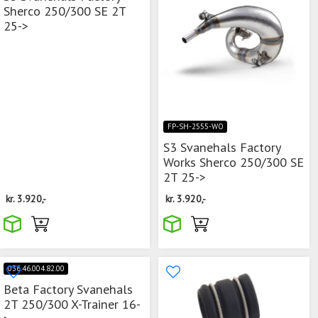
Sherco 250/300 SE 2T
25->
FP-SH-2555-WO
S3 Svanehals Factory
Works Sherco 250/300 SE
2T 25->
kr.
3.920,-
kr.
3.920,-
036.46.004.82.00
Beta Factory Svanehals
2T 250/300 X-Trainer 16-