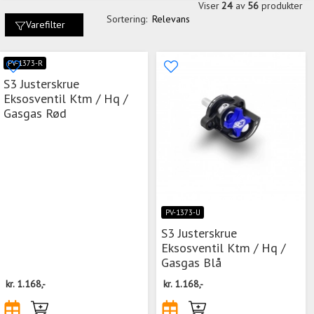
Viser
24
av
56
produkter
Sortering:
Relevans
Varefilter
PV-1373-R
S3 Justerskrue
Eksosventil Ktm / Hq /
Gasgas Rød
PV-1373-U
S3 Justerskrue
Eksosventil Ktm / Hq /
Gasgas Blå
kr.
1.168,-
kr.
1.168,-