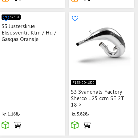
PV-1373-O
S3 Justerskrue
Eksosventil Ktm / Hq /
Gasgas Oransje
F125-CO-1800
S3 Svanehals Factory
Sherco 125 ccm SE 2T
18->
kr.
1.168,-
kr.
5.828,-