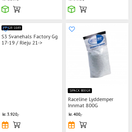
FP-GR-1649
S3 Svanehals Factory Gg
17-19 / Rieju 21->
SIPACK 800GR
Raceline Lyddemper
Innmat 800G
kr.
3.920,-
kr.
400,-