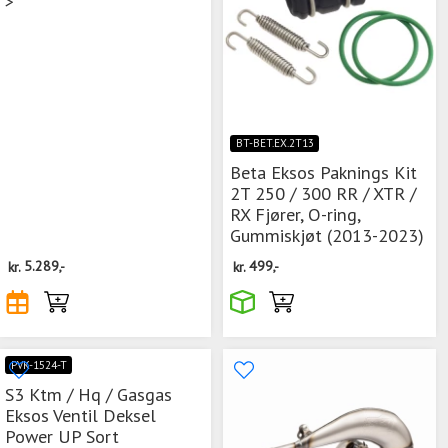
>
BT-BET.EX.2T13
Beta Eksos Paknings Kit
2T 250 / 300 RR / XTR /
RX Fjører, O-ring,
Gummiskjøt (2013-2023)
kr.
5.289,-
kr.
499,-
PVK-1524-T
S3 Ktm / Hq / Gasgas
Eksos Ventil Deksel
Power UP Sort