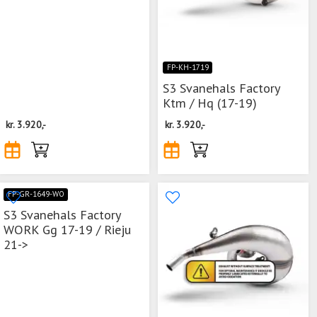
FP-KH-1719
S3 Svanehals Factory
Ktm / Hq (17-19)
kr.
3.920,-
kr.
3.920,-
FP-GR-1649-WO
S3 Svanehals Factory
WORK Gg 17-19 / Rieju
21->