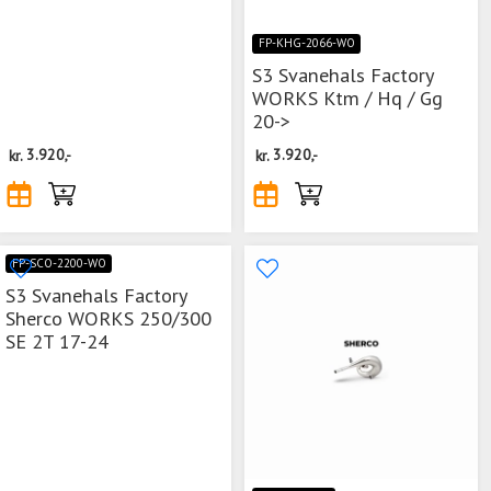
FP-KHG-2066-WO
S3 Svanehals Factory
WORKS Ktm / Hq / Gg
20->
kr.
3.920,-
kr.
3.920,-
FP-SCO-2200-WO
S3 Svanehals Factory
Sherco WORKS 250/300
SE 2T 17-24