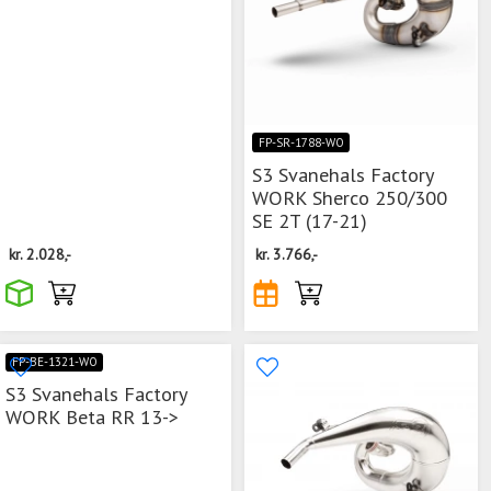
FP-SR-1788-WO
S3 Svanehals Factory
WORK Sherco 250/300
SE 2T (17-21)
kr.
2.028,-
kr.
3.766,-
FP-BE-1321-WO
S3 Svanehals Factory
WORK Beta RR 13->