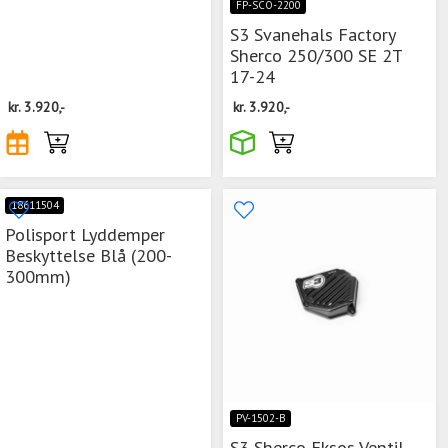
FP-SCO-2200
S3 Svanehals Factory
Sherco 250/300 SE 2T
17-24
kr.
3.920,-
kr.
3.920,-
18611504
Polisport Lyddemper
Beskyttelse Blå (200-
300mm)
PV-1502-B
S3 Sherco Eksos Ventil