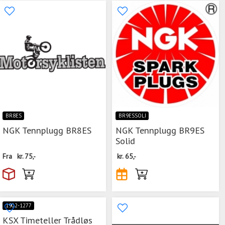
BR8ES
BR9ESSOLI
NGK Tennplugg BR8ES
NGK Tennplugg BR9ES
Solid
Fra
kr.
75,-
kr.
65,-
1902-1277
KSX Timeteller Trådløs