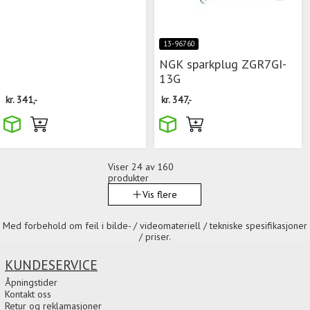
13-96760
NGK sparkplug ZGR7GI-
13G
kr.
341,-
kr.
347,-
Viser
24
av 160
produkter
Vis flere
Med forbehold om feil i bilde- / videomateriell / tekniske spesifikasjoner
/ priser.
KUNDESERVICE
Åpningstider
Kontakt oss
Retur og reklamasjoner