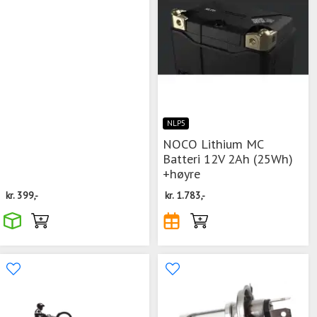
NLP5
NOCO Lithium MC
Batteri 12V 2Ah (25Wh)
+høyre
kr.
399,-
kr.
1.783,-