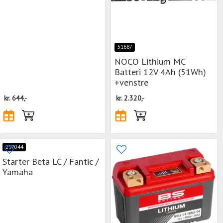
51687
NOCO Lithium MC
Batteri 12V 4Ah (51Wh)
+venstre
kr.
644,-
kr.
2.320,-
297044
Starter Beta LC / Fantic /
Yamaha