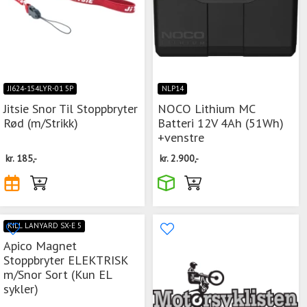
JI624-154LYR-01 5P
NLP14
Jitsie Snor Til Stoppbryter
NOCO Lithium MC
Rød (m/Strikk)
Batteri 12V 4Ah (51Wh)
+venstre
kr.
185,-
kr.
2.900,-
KILL LANYARD SX-E 5
Apico Magnet
Stoppbryter ELEKTRISK
m/Snor Sort (Kun EL
sykler)