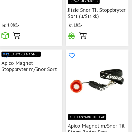
JI624-154LYN-02 5P
Jitsie Snor Til Stoppbryter
Sort (u/Strikk)
kr.
1.085,-
kr.
185,-
KILL LANYARD MAGNET
Apico Magnet
Stoppbryter m/Snor Sort
KILL LANYARD TOP CAP
Apico Magnet m/Snor Til
Stopp Bryter Sort