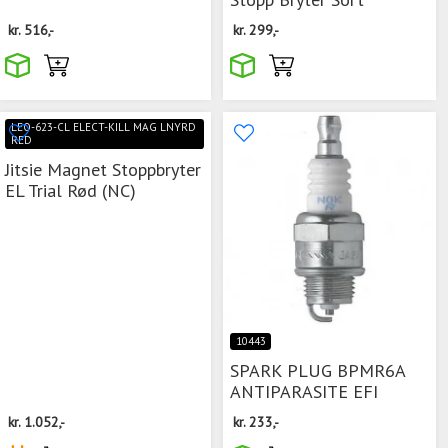
kr.
516,-
kr.
299,-
LEO-623-CL ELECT-KILL MAG LNYRD
RED
Jitsie Magnet Stoppbryter
EL Trial Rød (NC)
10443
SPARK PLUG BPMR6A
ANTIPARASITE EFI
kr.
1.052,-
kr.
233,-