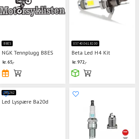
B8ES
037.40.061.82.00
NGK Tennplugg B8ES
Beta Led H4 Kit
kr.
65,-
kr.
972,-
200262
Led Lyspære Ba20d