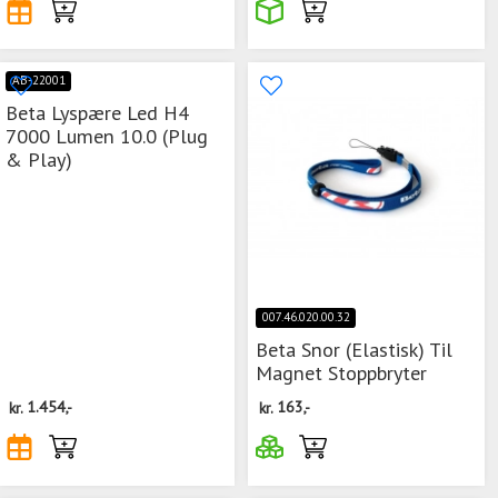
AB-22001
Beta Lyspære Led H4
7000 Lumen 10.0 (Plug
& Play)
007.46.020.00.32
Beta Snor (Elastisk) Til
Magnet Stoppbryter
kr.
1.454,-
kr.
163,-