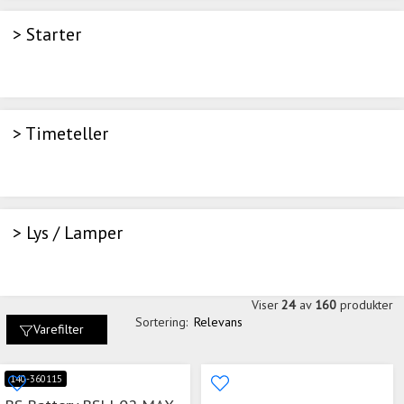
> Starter
> Timeteller
> Lys / Lamper
Viser
24
av
160
produkter
Sortering:
Relevans
Varefilter
140-360115