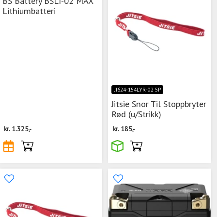
BS Battery BSLI-02 MAX
Lithiumbatteri
JI624-154LYR-02 5P
Jitsie Snor Til Stoppbryter
Rød (u/Strikk)
kr.
1.325,-
kr.
185,-