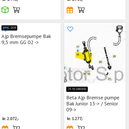
BMC 008
Ajp Bremsepumpe Bak
9,5 mm GG 02 ->
25.91188.000
Beta Ajp Bremse pumpe
Bak Junior 15-> / Senior
09->
kr.
2.072,-
kr.
1.277,-