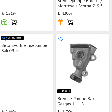
Bremsepumpe Bak Trs /
Montesa / Scorpa Ø 9,5
kr.
1.819,-
kr.
1.933,-
007.36.002.80.00
Beta Evo Bremsepumpe
Bak 09->
BMC 009
Bremse Pumpe Bak
Gasgas 11-18
kr.
1.446,-
kr.
1.755,-