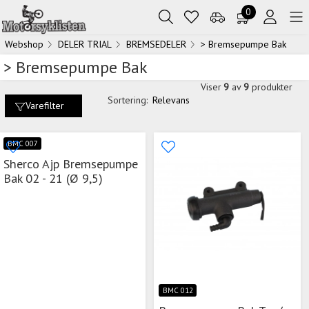
0
Webshop
DELER TRIAL
BREMSEDELER
> Bremsepumpe Bak
> Bremsepumpe Bak
Viser
9
av
9
produkter
Sortering:
Relevans
Varefilter
BMC 007
Sherco Ajp Bremsepumpe
Bak 02 - 21 (Ø 9,5)
BMC 012