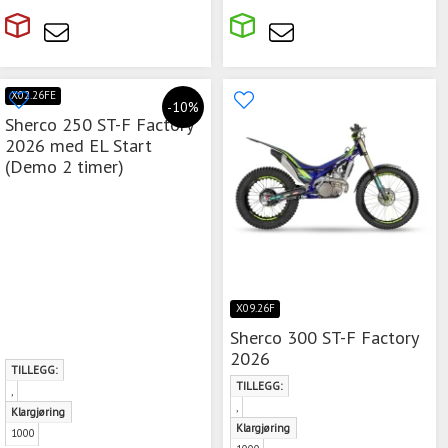
X02.26FE
-10%
Sherco 250 ST-F Factory
2026 med EL Start
(Demo 2 timer)
X09.26F
Sherco 300 ST-F Factory
2026
TILLEGG:
TILLEGG:
,
,
Klargjøring
Klargjøring
1000