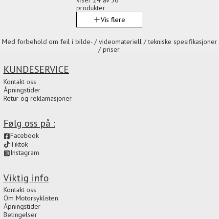
Viser
24
av 36
produkter
Vis flere
Med forbehold om feil i bilde- / videomateriell / tekniske spesifikasjoner
/ priser.
KUNDESERVICE
Kontakt oss
Åpningstider
Retur og reklamasjoner
Følg oss på :
Facebook
Tiktok
Instagram
Viktig info
Kontakt oss
Om Motorsyklisten
Åpningstider
Betingelser