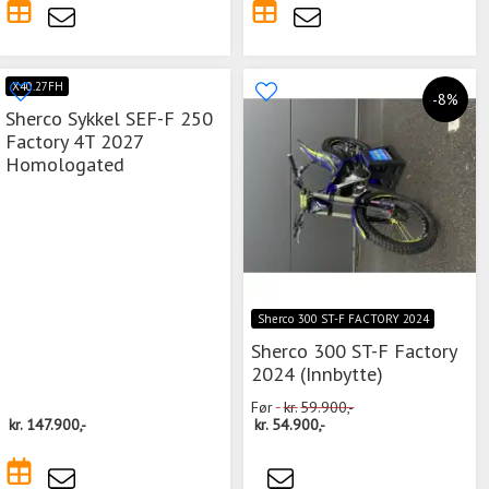
X40.27FH
-8%
Sherco Sykkel SEF-F 250
Factory 4T 2027
Homologated
Sherco 300 ST-F FACTORY 2024
Sherco 300 ST-F Factory
2024 (Innbytte)
Før
kr.
59.900,-
kr.
147.900,-
kr.
54.900,-