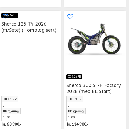
X86.26SH
Sherco 125 TY 2026
(m/Sete) (Homologisert)
X09.26FE
Sherco 300 ST-F Factory
2026 (med EL Start)
TILLEGG:
TILLEGG:
,
,
Klargjøring
Klargjøring
1000
1000
kr.
60.900,-
kr.
114.900,-