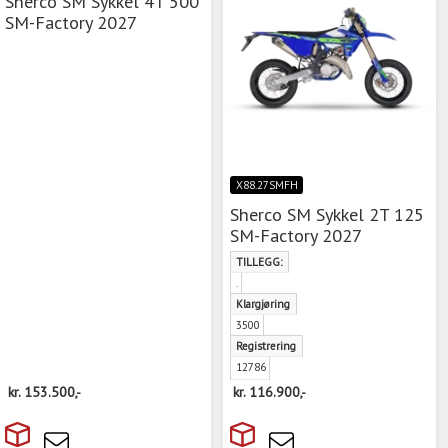
Sherco SM Sykkel 4T 500
SM-Factory 2027
X88.27SMFH
Sherco SM Sykkel 2T 125
SM-Factory 2027
TILLEGG:
.
Klargjøring
3500
Registrering
12786
kr.
153.500,-
kr.
116.900,-