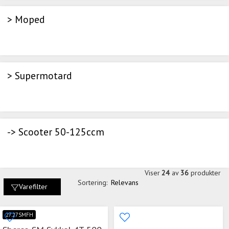
> Moped
> Supermotard
-> Scooter 50-125ccm
Viser
24
av
36
produkter
Sortering:
Relevans
Varefilter
27.27SMFH