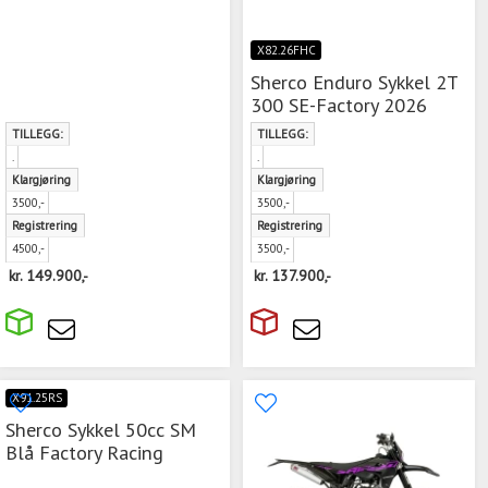
X82.26FHC
Sherco Enduro Sykkel 2T
300 SE-Factory 2026
TILLEGG:
TILLEGG:
.
.
Klargjøring
Klargjøring
3500,-
3500,-
Registrering
Registrering
4500,-
3500,-
kr.
149.900,-
kr.
137.900,-
X91.25RS
Sherco Sykkel 50cc SM
Blå Factory Racing