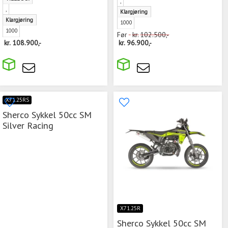
,
,
Klargjøring
Klargjøring
1000
1000
Før
kr.
102.500,-
kr.
108.900,-
kr.
96.900,-
X71.25RS
Sherco Sykkel 50cc SM
Silver Racing
X71.25R
Sherco Sykkel 50cc SM