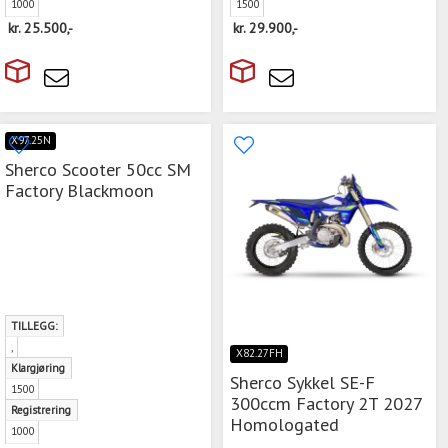
1000
1500
kr.
25.500,-
kr.
29.900,-
X97.25N
Sherco Scooter 50cc SM
Factory Blackmoon
TILLEGG:
,
X82.27FH
Klargjøring
Sherco Sykkel SE-F
1500
300ccm Factory 2T 2027
Registrering
Homologated
1000