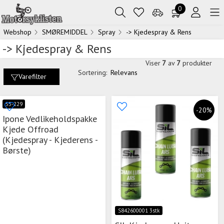
0
Webshop
SMØREMIDDEL
Spray
-> Kjedespray & Rens
-> Kjedespray & Rens
Viser
7
av
7
produkter
Sortering:
Relevans
Varefilter
55-229
-20%
Ipone Vedlikeholdspakke
Kjede Offroad
(Kjedespray - Kjederens -
Børste)
S842600001 3stk