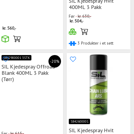
SIL Kjedespray Hvit
400ML 3 Pakk
Før
kr.
630,-
kr.
504,-
kr.
560,-
3 Produkter i et sett
S842900001 3STK
-20%
SIL Kjedespray Offroad
Blank 400ML 3 Pakk
(Tørr)
S842600001
SIL Kjedespray Hvit
Før
kr.
615,-