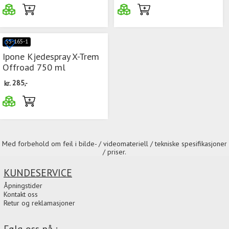
55-165-1
Ipone Kjedespray X-Trem
Offroad 750 ml
kr.
285,-
Med forbehold om feil i bilde- / videomateriell / tekniske spesifikasjoner
/ priser.
KUNDESERVICE
Åpningstider
Kontakt oss
Retur og reklamasjoner
Følg oss på :