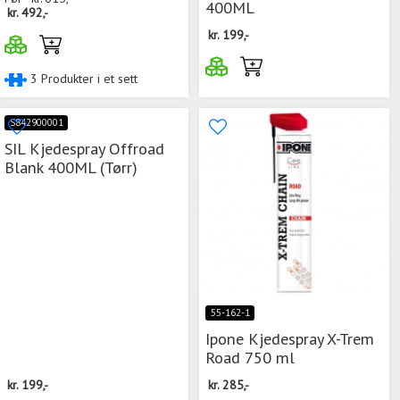
400ML
kr.
492,-
kr.
199,-
3 Produkter i et sett
S842900001
SIL Kjedespray Offroad
Blank 400ML (Tørr)
55-162-1
Ipone Kjedespray X-Trem
Road 750 ml
kr.
199,-
kr.
285,-