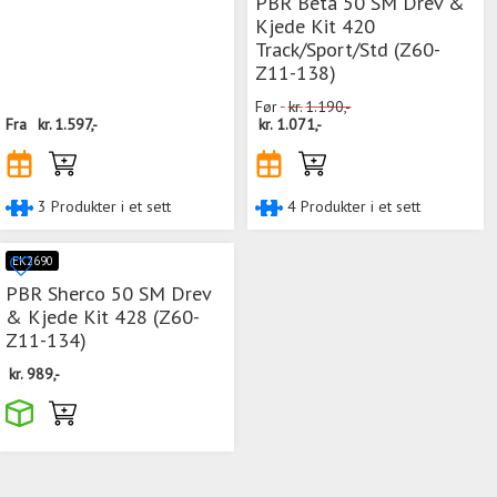
PBR Beta 50 SM Drev &
Kjede Kit 420
Track/Sport/Std (Z60-
Z11-138)
Før
kr.
1.190,-
Fra
kr.
1.597,-
kr.
1.071,-
3 Produkter i et sett
4 Produkter i et sett
EK2690
PBR Sherco 50 SM Drev
& Kjede Kit 428 (Z60-
Z11-134)
kr.
989,-