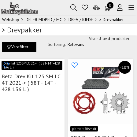
0
Webshop
DELER MOPED / MC
DREV / KJEDE
> Drevpakker
> Drevpakker
Viser
3
av
3
produkter
Sortering:
Relevans
Varefilter
Drev kit 125SMLC 21-> ( 58T-14T-428
-10%
136 L )
Beta Drev Kit 125 SM LC
4T 2021-> ( 58T - 14T -
428 136 L )
pbrbeta50smkit