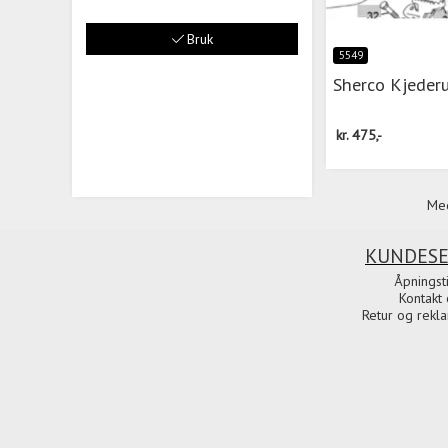
Bruk
5549
Sherco Kjederu
kr.
475,-
Med
KUNDESE
Åpningst
Kontakt 
Retur og rekl