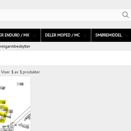
ER ENDURO / MX
DELER MOPED / MC
SMØREMIDDEL
Svingarmbeskytter
Viser
1
av
1
produkter