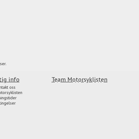
ser.
tig info
Team Motorsyklisten
ntakt oss
orsyklisten
ingstider
tingelser