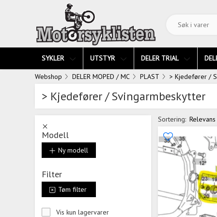
SYKLER
UTSTYR
DELER TRIAL
DEL
Webshop
DELER MOPED / MC
PLAST
> Kjedefører / 
> Kjedefører / Svingarmbeskytter
Sortering:
Relevans
Modell
Ny modell
Filter
Tøm filter
Vis kun lagervarer