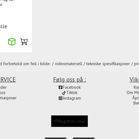
lle
 forbehold om feil i bilde- / videomateriell / tekniske spesifikasjoner / pri
RVICE
Følg oss på :
Vik
ider
Facebook
Ko
oss
Om Mot
Tiktok
amasjoner
Åpn
Instagram
Be
Registrer retur