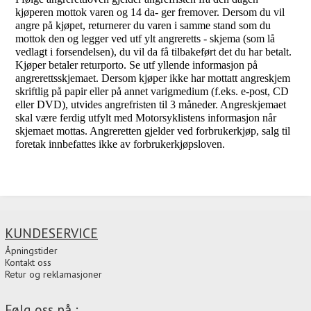
kjøperen mottok varen og 14 da- ger fremover. Dersom du vil
angre på kjøpet, returnerer du varen i samme stand som du
mottok den og legger ved utf ylt angreretts - skjema (som lå
vedlagt i forsendelsen), du vil da få tilbakeført det du har betalt.
Kjøper betaler returporto. Se utf yllende informasjon på
angrerettsskjemaet. Dersom kjøper ikke har mottatt angreskjem
skriftlig på papir eller på annet varigmedium (f.eks. e-post, CD
eller DVD), utvides angrefristen til 3 måneder. Angreskjemaet
skal være ferdig utfylt med Motorsyklistens informasjon når
skjemaet mottas. Angreretten gjelder ved forbrukerkjøp, salg til
foretak innbefattes ikke av forbrukerkjøpsloven.
KUNDESERVICE
Åpningstider
Kontakt oss
Retur og reklamasjoner
Følg oss på :