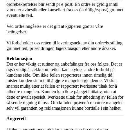
ordrebekreftelser blir sendt pr e-post. En ordre er gyldig inntil
varen er avbestilt eller kansellert fra oss (skriftlig/e-post) grunnet
eventuelle feil.
Ved ordreinngåelse er det gitt at kjøperen godtar våre
betingelser.
Vi forbeholder oss retten til leveringsnekt av din ordre/bestilling
grunnet feil, prisendringer, lagersituasjon eller andre årsaker.
Reklamasjon
Det er her viktig at rutiner og anbefalinger fra oss følges. Det er
også viktig å sjekke om feilen kan skyldes andre forhold på
kundens side. Om ikke feilen rapporteres innen rimelig tid,
mister kunden sin rett til å gjøre mangelen gjeldende. Vi skal
snarest mulig etter at feilen er rapportert iverksette tiltak for å
utbedre mangelen. Kunden kan ikke på eget initiativ, uten at
dette er avtalt spesielt, iverksette tiltak for utbedring av feilen for
så sende regning til oss. Om kunden prøver å reparere mangelen
selv vil garantien og reklamasjonen kunne bortfalle i sin helhet.
Angrerett
I følge angrerettloven gjelder angrefristen fra den dagen