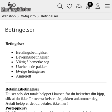
0
Webshop
Viktig info
Betingelser
Betingelser
Betingelser
Betalingsbetingelser
Leveringsbetingelser
Viktig å bemerke seg
Uavhentede pakker
Øvrige betingelser
Angrerett
Betalingsbetingelser
Du ser selv det totale beløpet i kassen før du bekrefter ditt kjøp,
slik at du ikke får overraskelser når pakken ankommer deg.
Avtalt beløp er det du betaler, ikke mer!
Postoppkrav