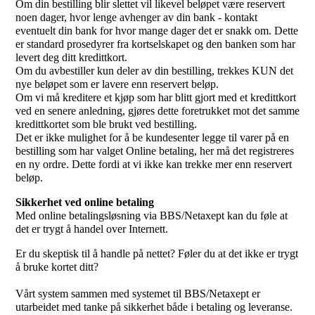
Om din bestilling blir slettet vil likevel beløpet være reservert
noen dager, hvor lenge avhenger av din bank - kontakt
eventuelt din bank for hvor mange dager det er snakk om. Dette
er standard prosedyrer fra kortselskapet og den banken som har
levert deg ditt kredittkort.
Om du avbestiller kun deler av din bestilling, trekkes KUN det
nye beløpet som er lavere enn reservert beløp.
Om vi må kreditere et kjøp som har blitt gjort med et kredittkort
ved en senere anledning, gjøres dette foretrukket mot det samme
kredittkortet som ble brukt ved bestilling.
Det er ikke mulighet for å be kundesenter legge til varer på en
bestilling som har valget Online betaling, her må det registreres
en ny ordre. Dette fordi at vi ikke kan trekke mer enn reservert
beløp.
Sikkerhet ved online betaling
Med online betalingsløsning via
BBS/Netaxept
kan du føle at
det er trygt å handel over Internett.
Er du skeptisk til å handle på nettet? Føler du at det ikke er trygt
å bruke kortet ditt?
Vårt system sammen med systemet til
BBS/Netaxept
er
utarbeidet med tanke på sikkerhet både i betaling og leveranse.