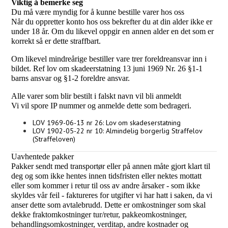
Viktig å bemerke seg
Du må være myndig for å kunne bestille varer hos oss
Når du oppretter konto hos oss bekrefter du at din alder ikke er
under 18 år. Om du likevel oppgir en annen alder en det som er
korrekt så er dette straffbart.
Om likevel mindreårige bestiller vare trer foreldreansvar inn i
bildet. Ref lov om skadeerstatning 13 juni 1969 Nr. 26 §1-1
barns ansvar og §1-2 foreldre ansvar.
Alle varer som blir bestilt i falskt navn vil bli anmeldt
Vi vil spore IP nummer og anmelde dette som bedrageri.
LOV 1969-06-13 nr 26: Lov om skadeserstatning
LOV 1902-05-22 nr 10: Almindelig borgerlig Straffelov
(Straffeloven)
Uavhentede pakker
Pakker sendt med transportør eller på annen måte gjort klart til
deg og som ikke hentes innen tidsfristen eller nektes mottatt
eller som kommer i retur til oss av andre årsaker - som ikke
skyldes vår feil - faktureres for utgifter vi har hatt i saken, da vi
anser dette som avtalebrudd. Dette er omkostninger som skal
dekke fraktomkostninger tur/retur, pakkeomkostninger,
behandlingsomkostninger, verditap, andre kostnader og