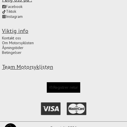
Facebook
Tiktok
Instagram
Viktig info
Kontakt oss
Om Motorsyklisten
Åpningstider
Betingelser
Team Motorsyklisten
Registrer retur