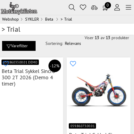
0
Webshop
SYKLER
Beta
> Trial
> Trial
Viser
13
av
13
produkter
Sortering:
Relevans
Varefilter
059.86.033.00.01 DEMO
-12%
Beta Trial Sykkel Sincro
300 2T 2026 (Demo 4
timer)
059.86.073.00.01