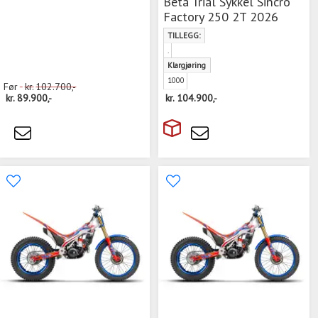
Beta Trial Sykkel Sincro
Factory 250 2T 2026
TILLEGG:
.
Klargjøring
1000
Før
kr.
102.700,-
kr.
89.900,-
kr.
104.900,-