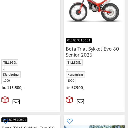
012.80.931.00.01
Beta Trial Sykkel Evo 80
Senior 2026
TILLEGG:
TILLEGG:
.
.
Klargjøring
Klargjøring
1000
1000
kr.
113.500,-
kr.
57.900,-
012.80.933.00.01
Beta Trial Sykkel Evo 80