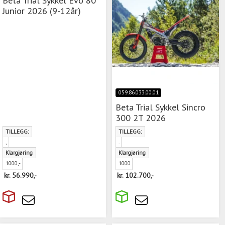
Junior 2026 (9-12år)
059.86.033.00.01
Beta Trial Sykkel Sincro
300 2T 2026
TILLEGG:
TILLEGG:
,
.
Klargjøring
Klargjøring
1000,-
1000
kr.
56.990,-
kr.
102.700,-