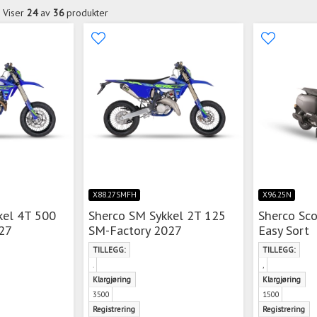
Viser
24
av
36
produkter
X88.27SMFH
X96.25N
kel 4T 500
Sherco SM Sykkel 2T 125
Sherco Sc
27
SM-Factory 2027
Easy Sort
TILLEGG:
TILLEGG:
.
,
Klargjøring
Klargjøring
3500
1500
Registrering
Registrering