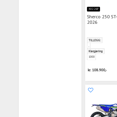
X02.26F
Sherco 250 ST-
2026
TILLEGG:
,
Klargjøring
1000
kr.
108.900,-