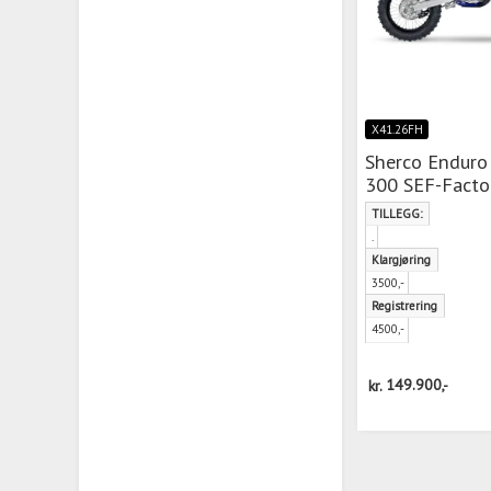
X41.26FH
Sherco Enduro
300 SEF-Facto
TILLEGG:
.
Klargjøring
3500,-
Registrering
4500,-
kr.
149.900,-