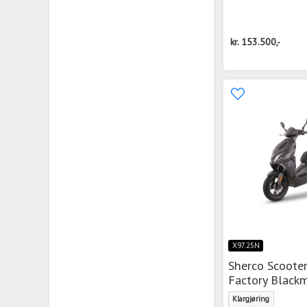
kr.
153.500,-
X97.25N
Sherco Scoote
Factory Black
Klargjøring