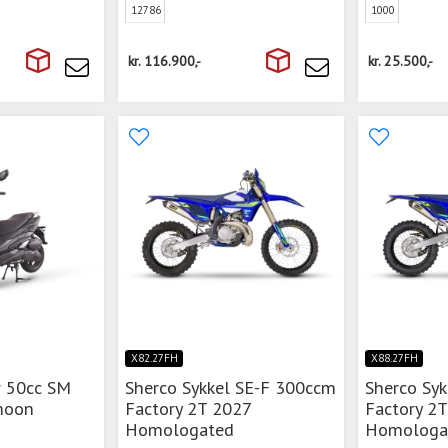
12786
1000
kr.
116.900,-
kr.
25.500,-
X82.27FH
X88.27FH
r 50cc SM
Sherco Sykkel SE-F 300ccm
Sherco Sy
moon
Factory 2T 2027
Factory 2
Homologated
Homologa