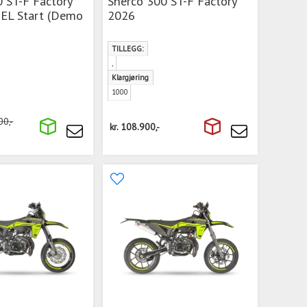
 ST-F Factory
Sherco 300 ST-F Factory
EL Start (Demo
2026
TILLEGG:
,
Klargjøring
1000
00,-
kr.
108.900,-