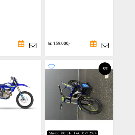
kr.
159.000,-
-8%
Sherco 300 ST-F FACTORY 2024