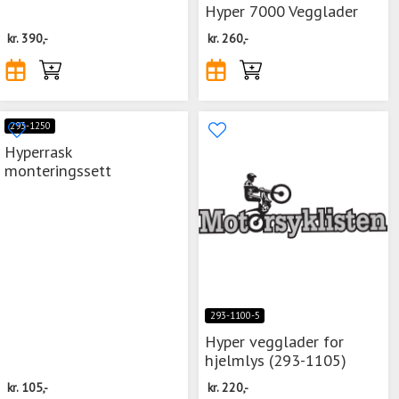
Hyper 7000 Vegglader
kr.
390,-
kr.
260,-
293-1250
Hyperrask
monteringssett
293-1100-5
Hyper vegglader for
hjelmlys (293-1105)
kr.
105,-
kr.
220,-