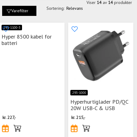
Viser
14
av
14
produkter
Sortering:
Relevans
Varefilter
293-1100-3
Hyper 8500 kabel for
batteri
293-1000
Hyperhurtiglader PD/QC
20W USB-C & USB
kr.
227,-
kr.
215,-