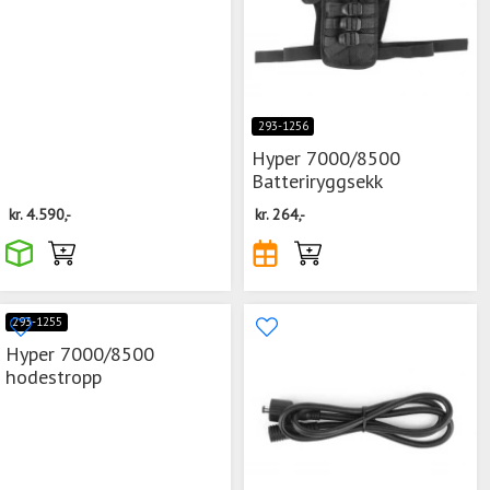
293-1256
Hyper 7000/8500
Batteriryggsekk
kr.
4.590,-
kr.
264,-
293-1255
Hyper 7000/8500
hodestropp