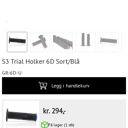
`
S3 Trial Holker 6D Sort/Blå
GR-6D-U
Legg i handlekurv
kr.
294,-
På lager (1 stk)