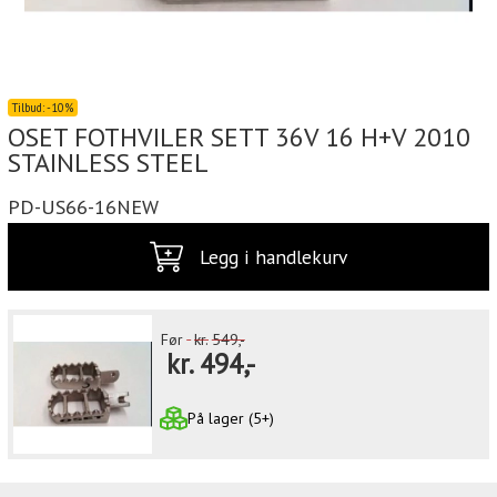
Tilbud:
-
10%
OSET FOTHVILER SETT 36V 16 H+V 2010
STAINLESS STEEL
PD-US66-16NEW
Legg i handlekurv
Før
kr.
549,-
kr.
494,-
På lager (5+)