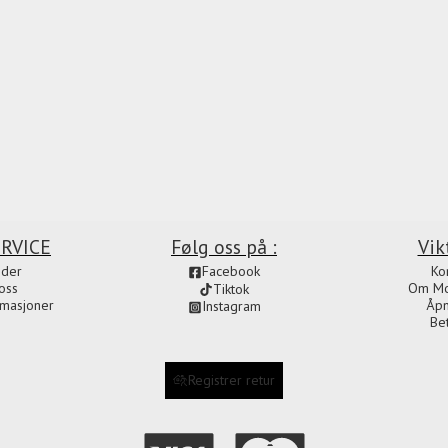
RVICE
Følg oss på :
Vik
ider
Facebook
Ko
oss
Om Mot
Tiktok
amasjoner
Åpn
Instagram
Be
Registrer retur