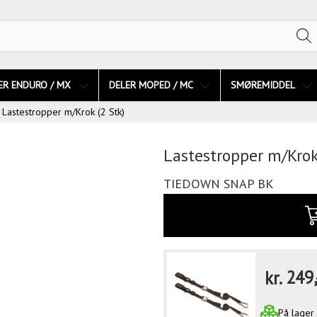
ER ENDURO / MX
DELER MOPED / MC
SMØREMIDDEL
Lastestropper m/Krok (2 Stk)
Lastestropper m/Krok 
TIEDOWN SNAP BK
kr.
249,
På lager 