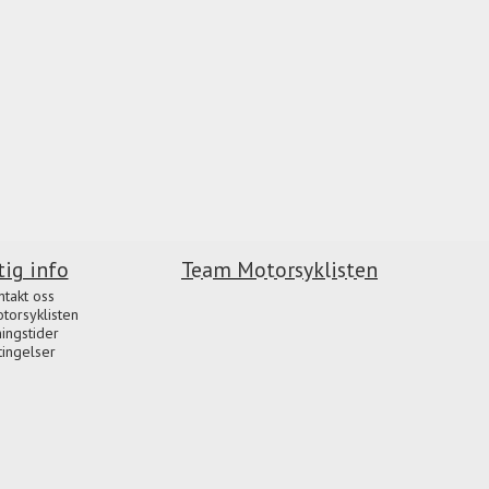
tig info
Team Motorsyklisten
ntakt oss
orsyklisten
ingstider
tingelser