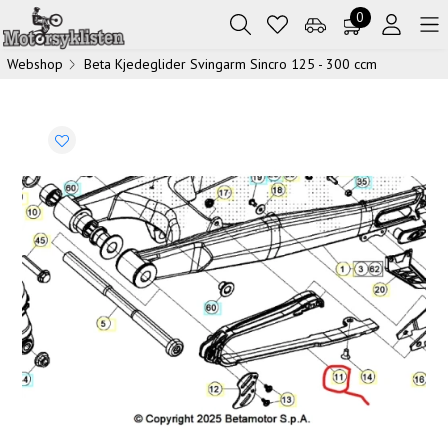
0
Webshop
Beta Kjedeglider Svingarm Sincro 125 - 300 ccm